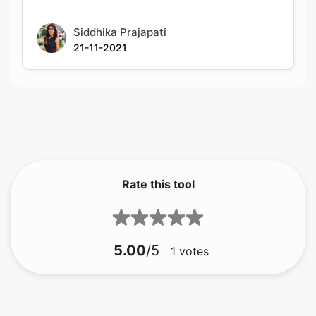
Rate this tool
5.00
/5
1
votes
bmp zu gif