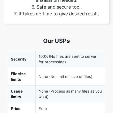
Our USPs
Copy Link
100% (No files are sent to server
Security
for processing)
File size
None (No limit on size of files)
limits
Usage
None (Process as many files as you
limits
want)
Price
Free
User
None (We do not request for user
Information
information such as email / phone
Captured
number)