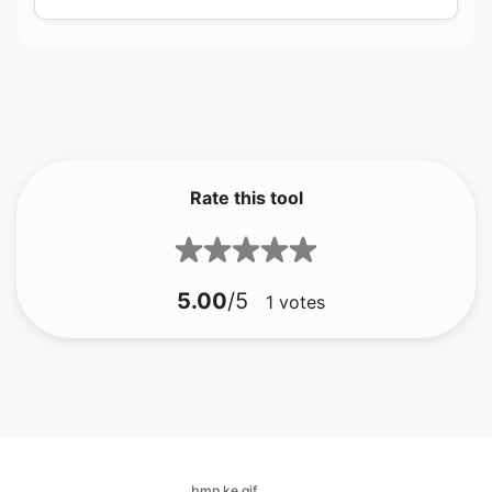
Rate this tool
5.00
/5
1
votes
bmp ke gif
bmp ke jfif