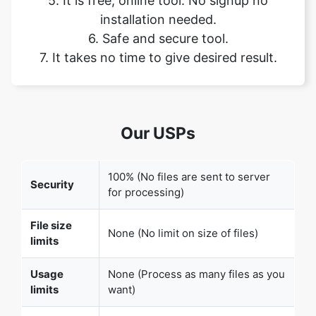
Our USPs
Copy Link
100% (No files are sent to server
Security
for processing)
File size
None (No limit on size of files)
limits
Usage
None (Process as many files as you
limits
want)
Price
Free
User
None (We do not request for user
Information
information such as email / phone