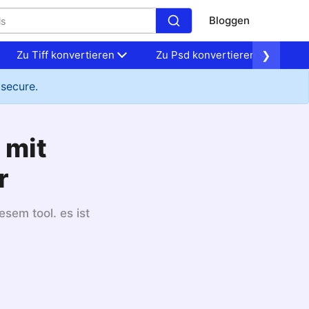
Bloggen
Zu Tiff konvertieren
Zu Psd konvertieren
❯
Zu
 secure.
 mit
r
esem tool. es ist