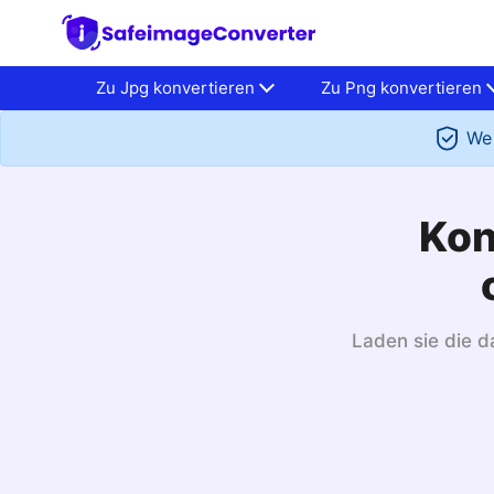
Zu Jpg konvertieren
Zu Png konvertieren
We 
Kon
Laden sie die da