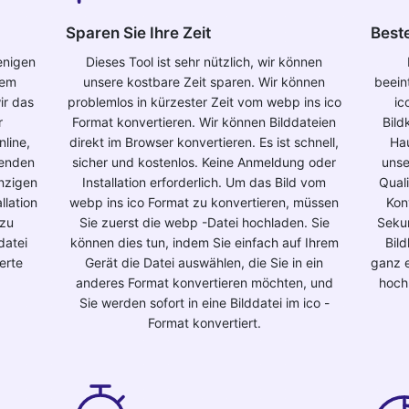
Sparen Sie Ihre Zeit
Beste
enigen
Dieses Tool ist sehr nützlich, wir können
sem
unsere kostbare Zeit sparen. Wir können
beein
ir das
problemlos in kürzester Zeit vom webp ins ico
ic
r
Format konvertieren. Wir können Bilddateien
Bild
nline,
direkt im Browser konvertieren. Es ist schnell,
Hau
wenden
sicher und kostenlos. Keine Anmeldung oder
unse
inzigen
Installation erforderlich. Um das Bild vom
Quali
llation
webp ins ico Format zu konvertieren, müssen
Kon
 zu
Sie zuerst die webp -Datei hochladen. Sie
Seku
datei
können dies tun, indem Sie einfach auf Ihrem
Bil
erte
Gerät die Datei auswählen, die Sie in ein
ganz e
anderes Format konvertieren möchten, und
hoch
Sie werden sofort in eine Bilddatei im ico -
Format konvertiert.