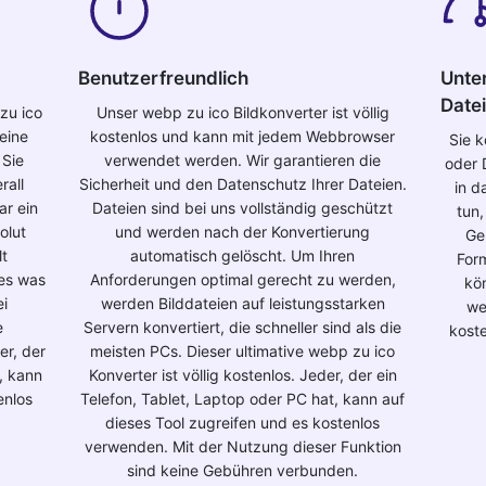
Benutzerfreundlich
Unte
Datei
zu ico
Unser webp zu ico Bildkonverter ist völlig
eine
kostenlos und kann mit jedem Webbrowser
Sie 
 Sie
verwendet werden. Wir garantieren die
oder 
rall
Sicherheit und den Datenschutz Ihrer Dateien.
in d
ar ein
Dateien sind bei uns vollständig geschützt
tun,
olut
und werden nach der Konvertierung
Ge
lt
automatisch gelöscht. Um Ihren
For
les was
Anforderungen optimal gerecht zu werden,
kö
ei
werden Bilddateien auf leistungsstarken
we
e
Servern konvertiert, die schneller sind als die
koste
er, der
meisten PCs. Dieser ultimative webp zu ico
, kann
Konverter ist völlig kostenlos. Jeder, der ein
enlos
Telefon, Tablet, Laptop oder PC hat, kann auf
dieses Tool zugreifen und es kostenlos
verwenden. Mit der Nutzung dieser Funktion
sind keine Gebühren verbunden.