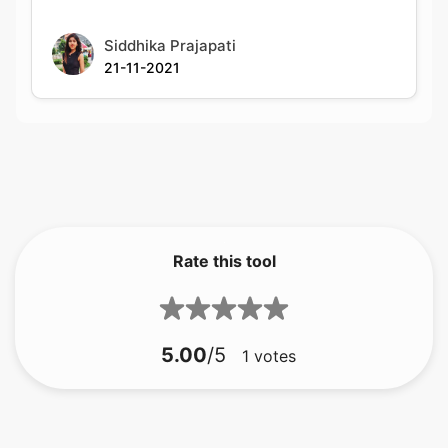
Rate this tool
5.00
/5
1
votes
bmp zu gif