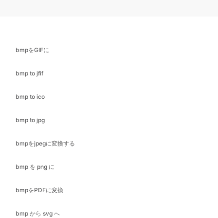
bmpをGIFに
bmp to jfif
bmp to ico
bmp to jpg
bmpをjpegに変換する
bmp を png に
bmpをPDFに変換
bmp から svg へ
bmp to webp
cr2 を bmp に