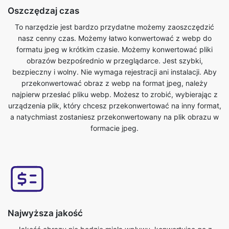
formatu jpeg w krótkim czasie. Możemy konwertować pliki
obrazów bezpośrednio w przeglądarce. Jest szybki,
bezpieczny i wolny. Nie wymaga rejestracji ani instalacji. Aby
przekonwertować obraz z webp na format jpeg, należy
najpierw przesłać pliku webp. Możesz to zrobić, wybierając z
urządzenia plik, który chcesz przekonwertować na inny format,
a natychmiast zostaniesz przekonwertowany na plik obrazu w
formacie jpeg.
Najwyższa jakość
Jakość obrazu nie będzie miała wpływu, konwertując go z
formatu webp na jpeg. Nasze narzędzie konwertera obrazów
online ma to jedną z kluczowych cech. Dbamy o to, by nasze
konwertowane pliki były najwyższej jakości. W trybie online