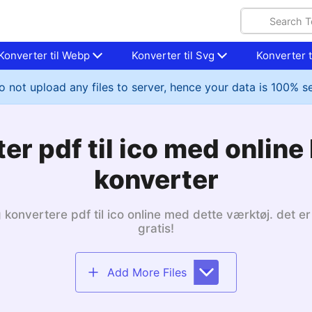
Konverter til Webp
Konverter til Svg
Konverter ti
 not upload any files to server, hence your data is 100% s
er pdf til ico med online b
konverter
 konvertere pdf til ico online med dette værktøj. det er
gratis!
Add More Files