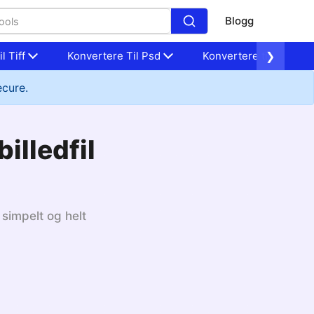
Blogg
l Tiff
Konvertere Til Psd
Konvertere til Nef
❯
ecure.
illedfil
 simpelt og helt