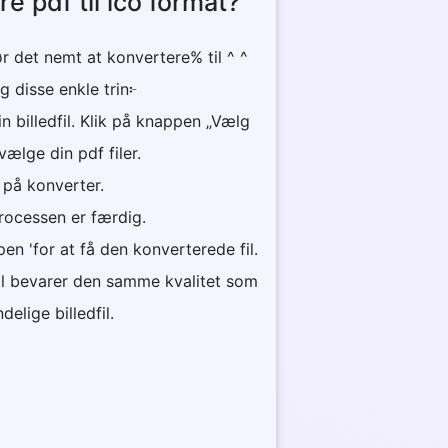
e pdf til ico format?
r det nemt at konvertere% til ^ ^
lg disse enkle trin፦
n billedfil. Klik på knappen „Vælg
 vælge din pdf filer.
k på konverter.
 processen er færdig.
en 'for at få den konverterede fil.
fil bevarer den samme kvalitet som
delige billedfil.