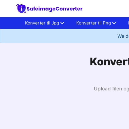
Konverter til Jpg
Konverter til Png
We do
Konvert
Upload filen og