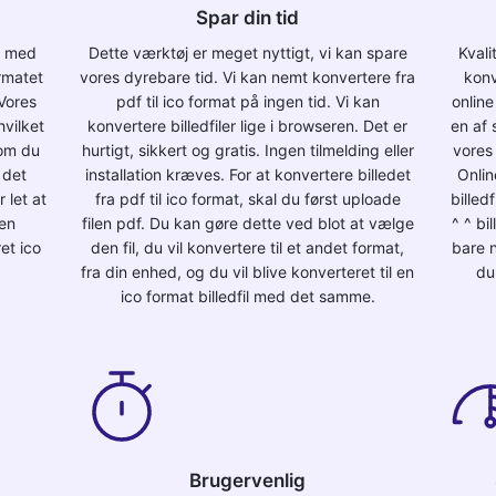
Spar din tid
ne med
Dette værktøj er meget nyttigt, vi kan spare
Kvali
ormatet
vores dyrebare tid. Vi kan nemt konvertere fra
konv
Vores
pdf til ico format på ingen tid. Vi kan
onlin
hvilket
konvertere billedfiler lige i browseren. Det er
en af 
som du
hurtigt, sikkert og gratis. Ingen tilmelding eller
vores 
 det
installation kræves. For at konvertere billedet
Onlin
 let at
fra pdf til ico format, skal du først uploade
billed
den
filen pdf. Du kan gøre dette ved blot at vælge
^ ^ bi
ret ico
den fil, du vil konvertere til et andet format,
bare n
fra din enhed, og du vil blive konverteret til en
du 
ico format billedfil med det samme.
Brugervenlig