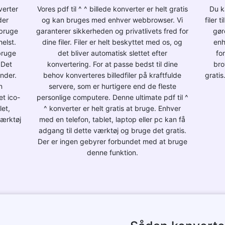
verter
Vores pdf til ^ ^ billede konverter er helt gratis
Du k
der
og kan bruges med enhver webbrowser. Vi
filer 
 bruge
garanterer sikkerheden og privatlivets fred for
gør
elst.
dine filer. Filer er helt beskyttet med os, og
enh
bruge
det bliver automatisk slettet efter
fo
 Det
konvertering. For at passe bedst til dine
bro
under.
behov konverteres billedfiler på kraftfulde
gratis
n
servere, som er hurtigere end de fleste
et ico-
personlige computere. Denne ultimate pdf til ^
let,
^ konverter er helt gratis at bruge. Enhver
værktøj
med en telefon, tablet, laptop eller pc kan få
adgang til dette værktøj og bruge det gratis.
Der er ingen gebyrer forbundet med at bruge
denne funktion.