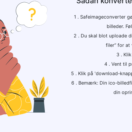
Sådan konverter
1 . Safeimageconverter gø
billeder. Fø
2 . Du skal blot uploade di
filer“ for at
3 . Kli
4 . Vent til
5 . Klik på 'download-knapp
6 . Bemærk: Din ico-billed
din oprin