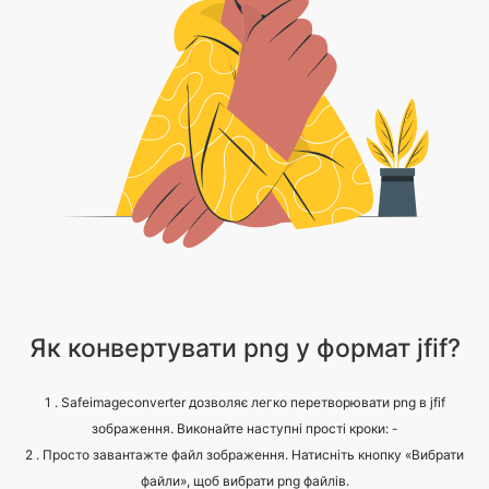
Як конвертувати png у формат jfif?
1 . Safeimageconverter дозволяє легко перетворювати png в jfif
зображення. Виконайте наступні прості кроки: -
2 . Просто завантажте файл зображення. Натисніть кнопку «Вибрати
файли», щоб вибрати png файлів.
3 . Натисніть на конвертувати.
4 . Зачекайте, поки процес завершиться.
5 . Натисніть кнопку «Завантажити», щоб отримати перетворений