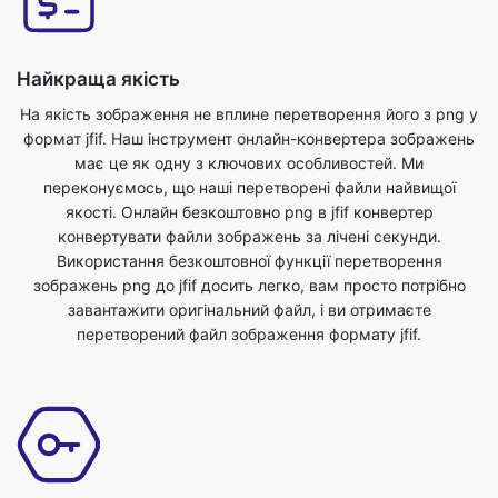
На якість зображення не вплине перетворення його з png у
формат jfif. Наш інструмент онлайн-конвертера зображень
має це як одну з ключових особливостей. Ми
переконуємось, що наші перетворені файли найвищої
якості. Онлайн безкоштовно png в jfif конвертер
конвертувати файли зображень за лічені секунди.
Використання безкоштовної функції перетворення
зображень png до jfif досить легко, вам просто потрібно
завантажити оригінальний файл, і ви отримаєте
перетворений файл зображення формату jfif.
Безпечний і захищений
Це зручний інструмент перетворення png до jfif. Для цього
інструменту немає додаткових знань, ви можете легко