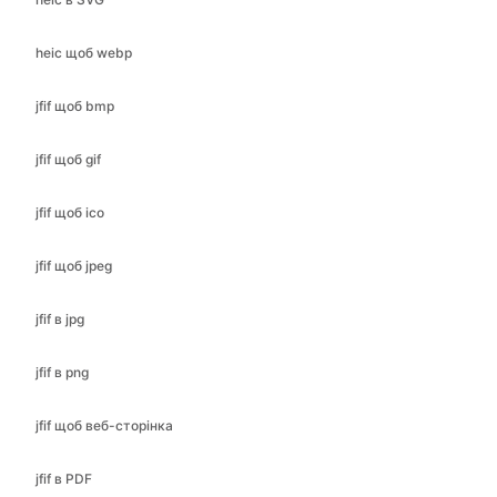
jfif щоб bmp
jfif щоб gif
jfif щоб ico
jfif щоб jpeg
jfif в jpg
jfif в png
jfif щоб веб-сторінка
jfif в PDF
jfif в SVG
jpeg в gif