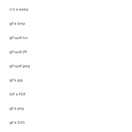
gif щоб ico
gif щоб jfif
gif щоб jpeg
gif в jpg
GIF в PDF
gif в png
gif в SVG
gif щоб webp
heic в bmp