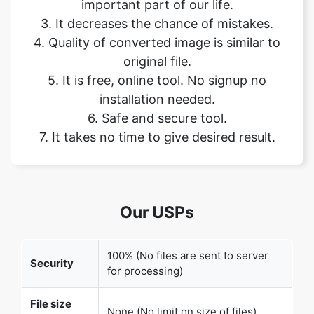
original file.
5. It is free, online tool. No signup no
installation needed.
6. Safe and secure tool.
Copy Link
7. It takes no time to give desired result.
Our USPs
100% (No files are sent to server
Security
for processing)
File size
None (No limit on size of files)
limits
Usage
None (Process as many files as you
limits
want)