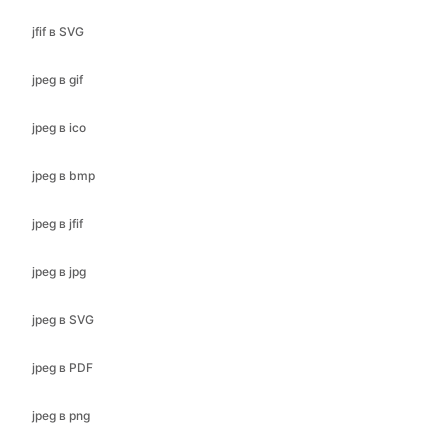
jpeg в ico
jpeg в bmp
jpeg в jfif
jpeg в jpg
jpeg в SVG
jpeg в PDF
jpeg в png
jpeg щоб webp
jpg в gif