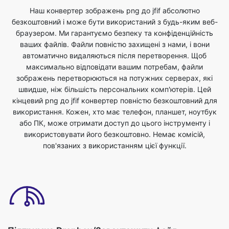
ваших файлів. Файли повністю захищені з нами, і вони
автоматично видаляються після перетворення. Щоб
максимально відповідати вашим потребам, файли
зображень перетворюються на потужних серверах, які
швидше, ніж більшість персональних комп'ютерів. Цей
кінцевий png до jfif конвертер повністю безкоштовний для
використання. Кожен, хто має телефон, планшет, ноутбук
або ПК, може отримати доступ до цього інструменту і
використовувати його безкоштовно. Немає комісій,
пов'язаних з використанням цієї функції.
Підтримка Dropbox/Завантажити файл
Ви можете завантажити файли зображень або скинути
файли для перетворення png у формат jfif. Ви можете
зробити це, просто вибравши файл зі свого пристрою, який