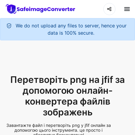
We do not upload any files to server, hence your
data is 100% secure.
Перетворіть png на jfif за
допомогою онлайн-
конвертера файлів
зображень
Завантажте файл і перетворіть png у jfif онлайн за
допомогою цього інструмента. це просто і
абсолютно безкоштовно!
Add More Files