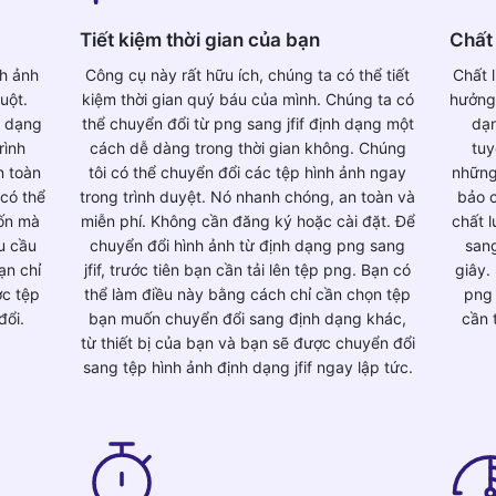
Tiết kiệm thời gian của bạn
Chất 
nh ảnh
Công cụ này rất hữu ích, chúng ta có thể tiết
Chất 
uột.
kiệm thời gian quý báu của mình. Chúng ta có
hưởng 
h dạng
thể chuyển đổi từ png sang jfif định dạng một
dạn
rình
cách dễ dàng trong thời gian không. Chúng
tuy
n toàn
tôi có thể chuyển đổi các tệp hình ảnh ngay
những
 có thể
trong trình duyệt. Nó nhanh chóng, an toàn và
bảo c
ốn mà
miễn phí. Không cần đăng ký hoặc cài đặt. Để
chất 
u cầu
chuyển đổi hình ảnh từ định dạng png sang
sang
ạn chỉ
jfif, trước tiên bạn cần tải lên tệp png. Bạn có
giây.
ợc tệp
thể làm điều này bằng cách chỉ cần chọn tệp
png 
đổi.
bạn muốn chuyển đổi sang định dạng khác,
cần 
từ thiết bị của bạn và bạn sẽ được chuyển đổi
sang tệp hình ảnh định dạng jfif ngay lập tức.