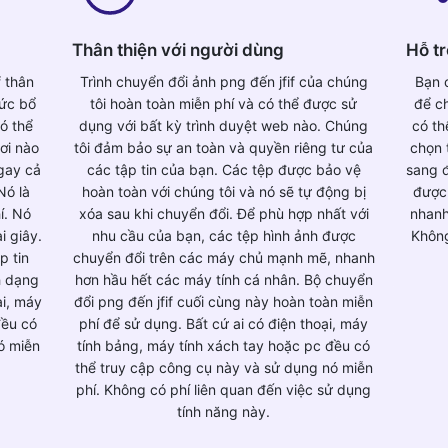
Thân thiện với người dùng
Hỗ tr
f thân
Trình chuyển đổi ảnh png đến jfif của chúng
Bạn c
hức bổ
tôi hoàn toàn miễn phí và có thể được sử
để ch
ó thể
dụng với bất kỳ trình duyệt web nào. Chúng
có th
ơi nào
tôi đảm bảo sự an toàn và quyền riêng tư của
chọn 
gay cả
các tập tin của bạn. Các tệp được bảo vệ
sang đ
Nó là
hoàn toàn với chúng tôi và nó sẽ tự động bị
được 
í. Nó
xóa sau khi chuyển đổi. Để phù hợp nhất với
nhanh
i giây.
nhu cầu của bạn, các tệp hình ảnh được
Không
p tin
chuyển đổi trên các máy chủ mạnh mẽ, nhanh
h dạng
hơn hầu hết các máy tính cá nhân. Bộ chuyển
ại, máy
đổi png đến jfif cuối cùng này hoàn toàn miễn
đều có
phí để sử dụng. Bất cứ ai có điện thoại, máy
ó miễn
tính bảng, máy tính xách tay hoặc pc đều có
thể truy cập công cụ này và sử dụng nó miễn
phí. Không có phí liên quan đến việc sử dụng
tính năng này.