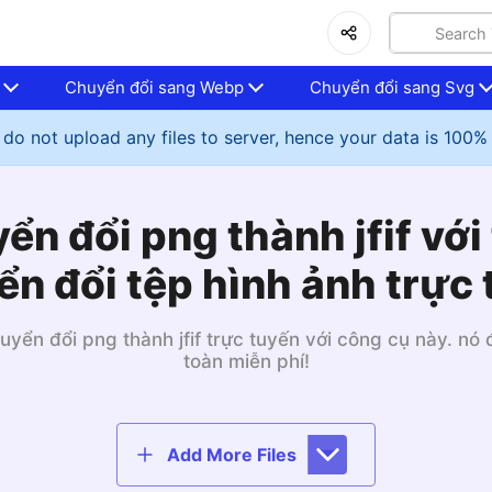
Chuyển đổi sang Webp
Chuyển đổi sang Svg
do not upload any files to server, hence your data is 100%
ển đổi png thành jfif với 
n đổi tệp hình ảnh trực
huyển đổi png thành jfif trực tuyến với công cụ này. nó
toàn miễn phí!
Add More Files