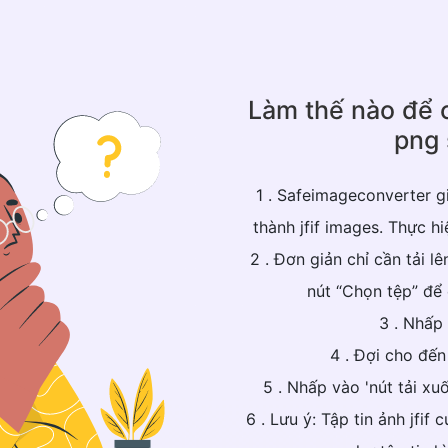
Làm thế nào để 
png 
1 . Safeimageconverter 
thành jfif images. Thực h
2 . Đơn giản chỉ cần tải l
nút “Chọn tệp” để 
3 . Nhấp
4 . Đợi cho đến 
5 . Nhấp vào 'nút tải xu
6 . Lưu ý: Tập tin ảnh jfif