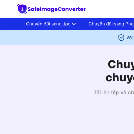
Chuyển đổi sang Jpg
Chuyển đổi sang Png
We 
Chuy
chuyể
Tải lên tệp và c