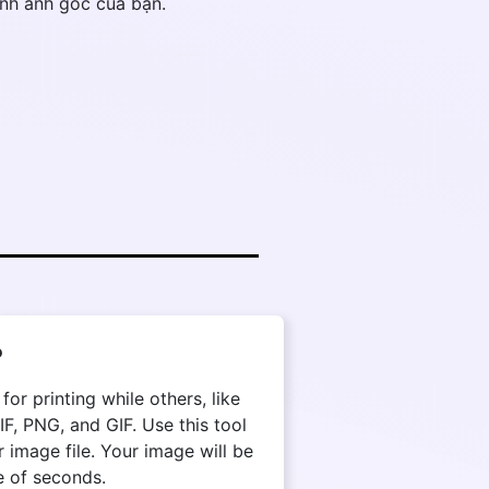
ình ảnh gốc của bạn.
?
r printing while others, like
, PNG, and GIF. Use this tool
 image file. Your image will be
e of seconds.