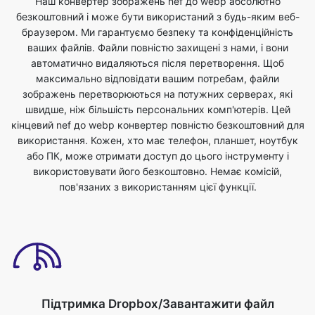
автоматично видаляються після перетворення. Щоб
максимально відповідати вашим потребам, файли
зображень перетворюються на потужних серверах, які
швидше, ніж більшість персональних комп'ютерів. Цей
кінцевий nef до webp конвертер повністю безкоштовний для
використання. Кожен, хто має телефон, планшет, ноутбук
або ПК, може отримати доступ до цього інструменту і
використовувати його безкоштовно. Немає комісій,
пов'язаних з використанням цієї функції.
Підтримка Dropbox/Завантажити файл
Ви можете завантажити файли зображень або скинути
файли для перетворення nef у формат webp. Ви можете
зробити це, просто вибравши файл зі свого пристрою, який
ви хочете перетворити в інший формат. Файли зображень