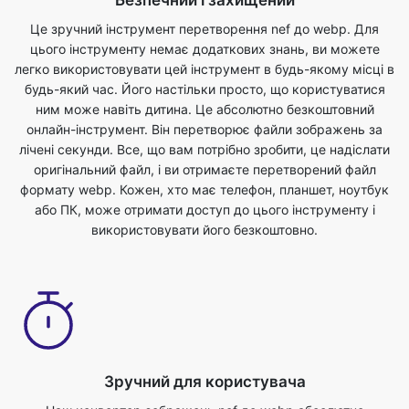
будь-який час. Його настільки просто, що користуватися
ним може навіть дитина. Це абсолютно безкоштовний
онлайн-інструмент. Він перетворює файли зображень за
лічені секунди. Все, що вам потрібно зробити, це надіслати
оригінальний файл, і ви отримаєте перетворений файл
формату webp. Кожен, хто має телефон, планшет, ноутбук
або ПК, може отримати доступ до цього інструменту і
використовувати його безкоштовно.
Зручний для користувача
Наш конвертер зображень nef до webp абсолютно
безкоштовний і може бути використаний з будь-яким веб-
браузером. Ми гарантуємо безпеку та конфіденційність
ваших файлів. Файли повністю захищені з нами, і вони