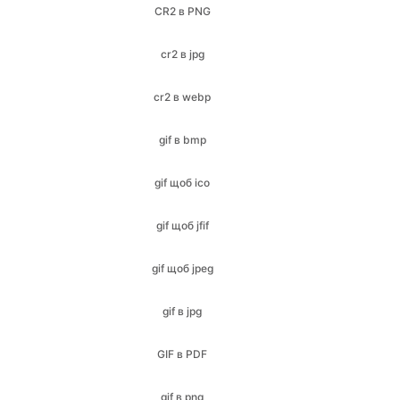
cr2 в webp
gif в bmp
gif щоб ico
gif щоб jfif
gif щоб jpeg
gif в jpg
GIF в PDF
gif в png
gif в SVG