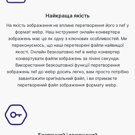
формат webp. Наш інструмент онлайн-конвертера
зображень має це як одну з ключових особливостей. Ми
переконуємось, що наші перетворені файли найвищої
якості. Онлайн безкоштовно nef в webp конвертер
конвертувати файли зображень за лічені секунди.
Використання безкоштовної функції перетворення
зображень nef до webp досить легко, вам просто потрібно
завантажити оригінальний файл, і ви отримаєте
перетворений файл зображення формату webp.
Безпечний і захищений
Це зручний інструмент перетворення nef до webp. Для
цього інструменту немає додаткових знань, ви можете
легко використовувати цей інструмент в будь-якому місці в