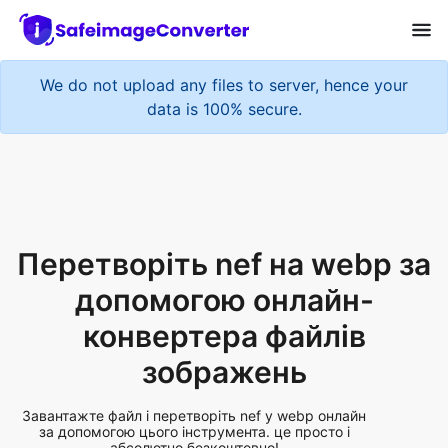
We do not upload any files to server, hence your
data is 100% secure.
Перетворіть nef на webp за
допомогою онлайн-
конвертера файлів
зображень
Завантажте файл і перетворіть nef у webp онлайн
за допомогою цього інструмента. це просто і
абсолютно безкоштовно!
Add More Files