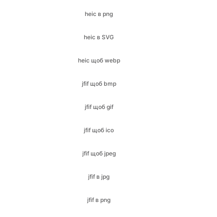
heic щоб webp
jfif щоб bmp
jfif щоб gif
jfif щоб ico
jfif щоб jpeg
jfif в jpg
jfif в png
jfif щоб веб-сторінка
jfif в PDF