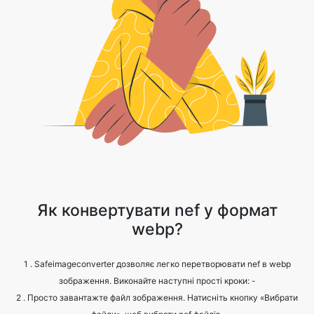
Як конвертувати nef у формат
webp?
1 . Safeimageconverter дозволяє легко перетворювати nef в webp
зображення. Виконайте наступні прості кроки: -
2 . Просто завантажте файл зображення. Натисніть кнопку «Вибрати
файли», щоб вибрати nef файлів.
3 . Натисніть на конвертувати.
4 . Зачекайте, поки процес завершиться.
5 . Натисніть кнопку «Завантажити», щоб отримати перетворений