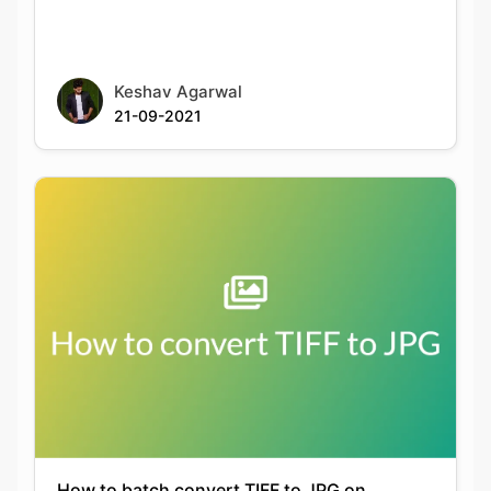
21-09-2021
How to batch convert TIFF to JPG on
Windows and macOS