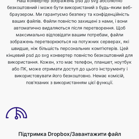
автоматично видаляються після перетворення. Щоб
максимально відповідати вашим потребам, файли
зображень перетворюються на потужних серверах, які
швидше, ніж більшість персональних комп'ютерів. Цей
кінцевий psd до svg конвертер повністю безкоштовний для
використання. Кожен, хто має телефон, планшет, ноутбук
або ПК, може отримати доступ до цього інструменту і
використовувати його безкоштовно. Немає комісій,
пов'язаних з використанням цієї функції.
Підтримка Dropbox/Завантажити файл
Ви можете завантажити файли зображень або скинути
файли для перетворення psd у формат svg. Ви можете
зробити це, просто вибравши файл зі свого пристрою, який
ви хочете перетворити в інший формат. Файли зображень