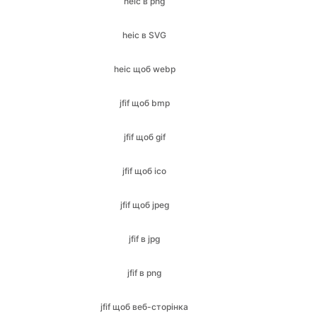
heic щоб webp
jfif щоб bmp
jfif щоб gif
jfif щоб ico
jfif щоб jpeg
jfif в jpg
jfif в png
jfif щоб веб-сторінка
jfif в PDF
jfif в SVG