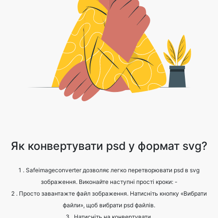
Як конвертувати psd у формат svg?
1 . Safeimageconverter дозволяє легко перетворювати psd в svg
зображення. Виконайте наступні прості кроки: -
2 . Просто завантажте файл зображення. Натисніть кнопку «Вибрати
файли», щоб вибрати psd файлів.
3 . Натисніть на конвертувати.
4 . Зачекайте, поки процес завершиться.
5 . Натисніть кнопку «Завантажити», щоб отримати перетворений
файл.