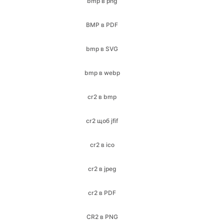
bmp в SVG
bmp в webp
cr2 в bmp
cr2 щоб jfif
cr2 в ico
cr2 в jpeg
cr2 в PDF
CR2 в PNG
cr2 в jpg
cr2 в webp