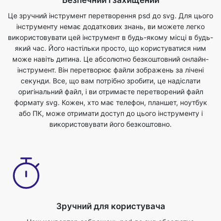
який час. Його настільки просто, що користуватися ним
може навіть дитина. Це абсолютно безкоштовний онлайн-
інструмент. Він перетворює файли зображень за лічені
секунди. Все, що вам потрібно зробити, це надіслати
оригінальний файл, і ви отримаєте перетворений файл
формату svg. Кожен, хто має телефон, планшет, ноутбук
або ПК, може отримати доступ до цього інструменту і
використовувати його безкоштовно.
Зручний для користувача
Наш конвертер зображень psd до svg абсолютно
безкоштовний і може бути використаний з будь-яким веб-
браузером. Ми гарантуємо безпеку та конфіденційність
ваших файлів. Файли повністю захищені з нами, і вони