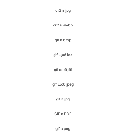
gif в bmp
gif щоб ico
gif щоб jfif
gif щоб jpeg
gif в jpg
GIF в PDF
gif в png
gif в SVG
gif щоб webp