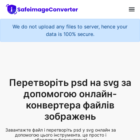
We do not upload any files to server, hence your
data is 100% secure.
Перетворіть psd на svg за
допомогою онлайн-
конвертера файлів
зображень
Завантажте файл і перетворіть psd у svg онлайн за
допомогою цього інструмента. це просто і
абсолютно безкоштовно!
Add More Files