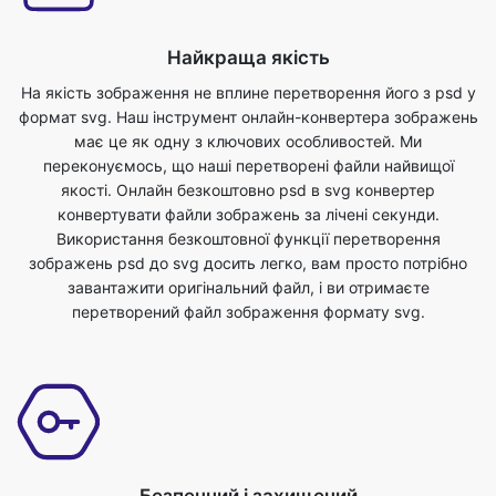
формат svg. Наш інструмент онлайн-конвертера зображень
має це як одну з ключових особливостей. Ми
переконуємось, що наші перетворені файли найвищої
якості. Онлайн безкоштовно psd в svg конвертер
конвертувати файли зображень за лічені секунди.
Використання безкоштовної функції перетворення
зображень psd до svg досить легко, вам просто потрібно
завантажити оригінальний файл, і ви отримаєте
перетворений файл зображення формату svg.
Безпечний і захищений
Це зручний інструмент перетворення psd до svg. Для цього
інструменту немає додаткових знань, ви можете легко
використовувати цей інструмент в будь-якому місці в будь-