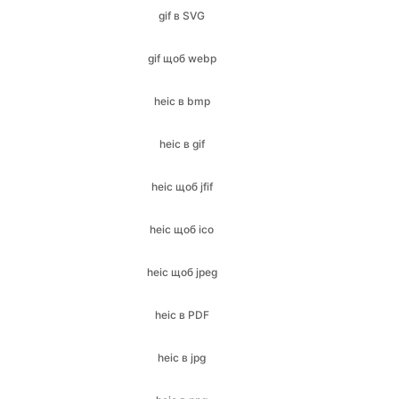
heic в bmp
heic в gif
heic щоб jfif
heic щоб ico
heic щоб jpeg
heic в PDF
heic в jpg
heic в png
heic в SVG