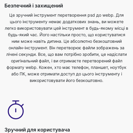
легко використовувати цей інструмент в будь-якому місці в
будь-який час. Його настільки просто, що користуватися
ним може навіть дитина. Це абсолютно безкоштовний
онлайн-інструмент. Він перетворює файли зображень за
лічені секунди. Все, що вам потрібно зробити, це надіслати
оригінальний файл, і ви отримаєте перетворений файл
формату webp. Кожен, хто має телефон, планшет, ноутбук
або ПК, може отримати доступ до цього інструменту і
використовувати його безкоштовно.
Зручний для користувача
Наш конвертер зображень psd до webp абсолютно
безкоштовний і може бути використаний з будь-яким веб-
браузером. Ми гарантуємо безпеку та конфіденційність
ваших файлів. Файли повністю захищені з нами, і вони