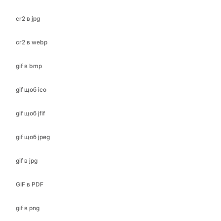
gif в bmp
gif щоб ico
gif щоб jfif
gif щоб jpeg
gif в jpg
GIF в PDF
gif в png
gif в SVG
gif щоб webp