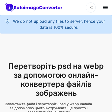
We do not upload any files to server, hence your
data is 100% secure.
Перетворіть psd на webp
за допомогою онлайн-
конвертера файлів
зображень
Завантажте файл і перетворіть psd у webp онлайн
за допомогою цього інструмента. це просто і
абсолютно безкоштовно!
Add More Files