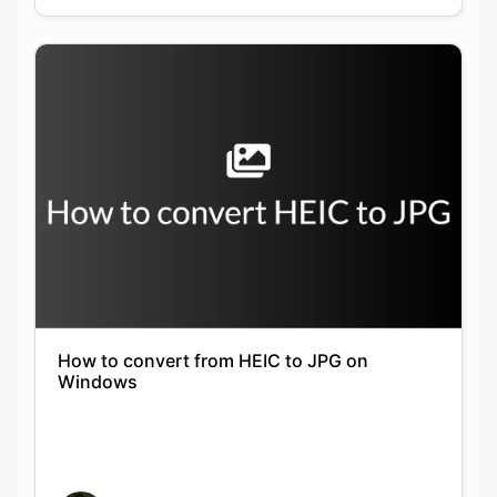
How to convert from HEIC to JPG on
Windows
Keshav Agarwal
21-09-2021