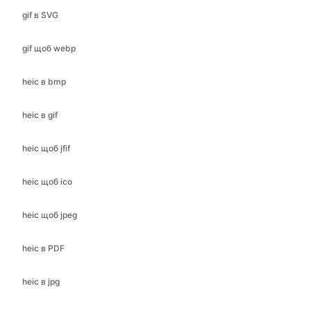
heic в bmp
heic в gif
heic щоб jfif
heic щоб ico
heic щоб jpeg
heic в PDF
heic в jpg
heic в png
heic в SVG