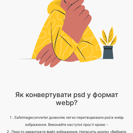
Як конвертувати psd у формат
webp?
1 . Safeimageconverter дозволяє легко перетворювати psd в webp
зображення. Виконайте наступні прості кроки: -
2 . Просто завантажте файл зображення. Натисніть кнопку «Вибрати
файли», щоб вибрати psd файлів.
3 . Натисніть на конвертувати.
4 . Зачекайте, поки процес завершиться.