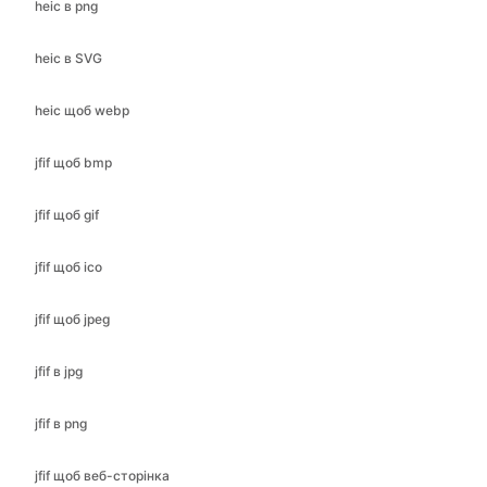
heic щоб webp
jfif щоб bmp
jfif щоб gif
jfif щоб ico
jfif щоб jpeg
jfif в jpg
jfif в png
jfif щоб веб-сторінка
jfif в PDF
jfif в SVG