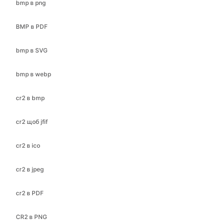
bmp в SVG
bmp в webp
cr2 в bmp
cr2 щоб jfif
cr2 в ico
cr2 в jpeg
cr2 в PDF
CR2 в PNG
cr2 в jpg
cr2 в webp