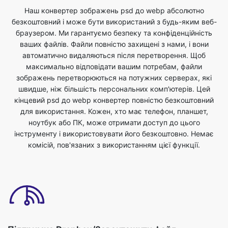
автоматично видаляються після перетворення. Щоб
максимально відповідати вашим потребам, файли
зображень перетворюються на потужних серверах, які
швидше, ніж більшість персональних комп'ютерів. Цей
кінцевий psd до webp конвертер повністю безкоштовний
для використання. Кожен, хто має телефон, планшет,
ноутбук або ПК, може отримати доступ до цього
інструменту і використовувати його безкоштовно. Немає
комісій, пов'язаних з використанням цієї функції.
Підтримка Dropbox/Завантажити файл
Ви можете завантажити файли зображень або скинути
файли для перетворення psd у формат webp. Ви можете
зробити це, просто вибравши файл зі свого пристрою, який