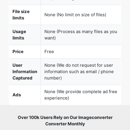
Usage
None (Process as many files as you
limits
want)
Price
Free
User
None (We do not request for user
Information
information such as email / phone
Captured
number)
None (We provide complete ad free
Ads
experience)
Over 100k Users Rely on Our Imageconverter
Converter Monthly
Join a growing community of creators who trust
safeimageconverter.com for Convert your images to any
format online.