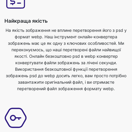
На якість зображення не вплине перетворення його з psd у
формат webp. Наш інструмент онлайн-конвертера
зображень має це як одну з ключових особливостей. Ми
переконуємось, що наші перетворені файли найвищої
якості. Онлайн безкоштовно psd в webp конвертер
конвертувати файли зображень за лічені секунди.
Використання безкоштовної функції перетворення
зображень psd до webp досить легко, вам просто потрібно
завантажити оригінальний файл, і ви отримаєте
перетворений файл зображення формату webp.
Безпечний і захищений
Це зручний інструмент перетворення psd до webp. Для
цього інструменту немає додаткових знань, ви можете