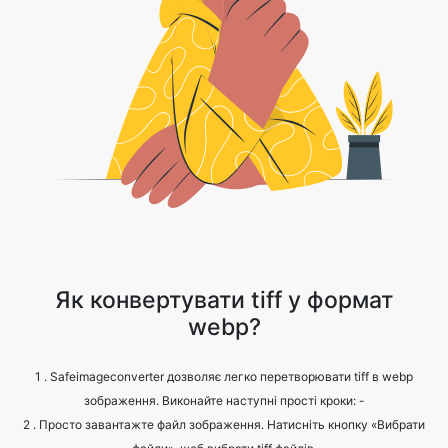
Як конвертувати tiff у формат
webp?
1 . Safeimageconverter дозволяє легко перетворювати tiff в webp
зображення. Виконайте наступні прості кроки: -
2 . Просто завантажте файл зображення. Натисніть кнопку «Вибрати
файли», щоб вибрати tiff файлів.
3 . Натисніть на конвертувати.
4 . Зачекайте, поки процес завершиться.
5 . Натисніть кнопку «Завантажити», щоб отримати перетворений