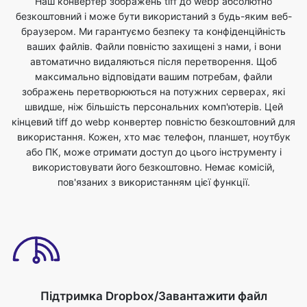
автоматично видаляються після перетворення. Щоб
максимально відповідати вашим потребам, файли
зображень перетворюються на потужних серверах, які
швидше, ніж більшість персональних комп'ютерів. Цей
кінцевий tiff до webp конвертер повністю безкоштовний для
використання. Кожен, хто має телефон, планшет, ноутбук
або ПК, може отримати доступ до цього інструменту і
використовувати його безкоштовно. Немає комісій,
пов'язаних з використанням цієї функції.
Підтримка Dropbox/Завантажити файл
Ви можете завантажити файли зображень або скинути
файли для перетворення tiff у формат webp. Ви можете
зробити це, просто вибравши файл зі свого пристрою, який
ви хочете перетворити в інший формат. Файли зображень