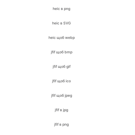
heic щоб webp
jfif щоб bmp
jfif щоб gif
jfif щоб ico
jfif щоб jpeg
jfif в jpg
jfif в png
jfif щоб веб-сторінка
jfif в PDF