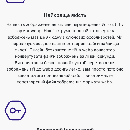
формат webp. Наш інструмент онлайн-конвертера
зображень має це як одну з ключових особливостей. Ми
переконуємось, що наші перетворені файли найвищої
якості. Онлайн безкоштовно tiff в webp конвертер
конвертувати файли зображень за лічені секунди.
Використання безкоштовної функції перетворення
зображень tiff до webp досить легко, вам просто потрібно
завантажити оригінальний файл, і ви отримаєте
перетворений файл зображення формату webp.
Безпечний і захищений
Це зручний інструмент перетворення tiff до webp. Для
цього інструменту немає додаткових знань, ви можете
легко використовувати цей інструмент в будь-якому місці в