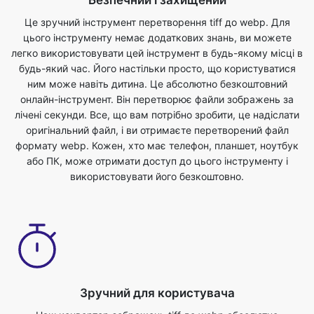
будь-який час. Його настільки просто, що користуватися
ним може навіть дитина. Це абсолютно безкоштовний
онлайн-інструмент. Він перетворює файли зображень за
лічені секунди. Все, що вам потрібно зробити, це надіслати
оригінальний файл, і ви отримаєте перетворений файл
формату webp. Кожен, хто має телефон, планшет, ноутбук
або ПК, може отримати доступ до цього інструменту і
використовувати його безкоштовно.
Зручний для користувача
Наш конвертер зображень tiff до webp абсолютно
безкоштовний і може бути використаний з будь-яким веб-
браузером. Ми гарантуємо безпеку та конфіденційність
ваших файлів. Файли повністю захищені з нами, і вони