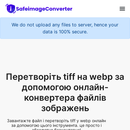
We do not upload any files to server, hence your
data is 100% secure.
Перетворіть tiff на webp за
допомогою онлайн-
конвертера файлів
зображень
Завантажте файл і перетворіть tiff у webp онлайн
за допомогою цього інструмента. це просто і
абсолютно безкоштовно!
Add More Files