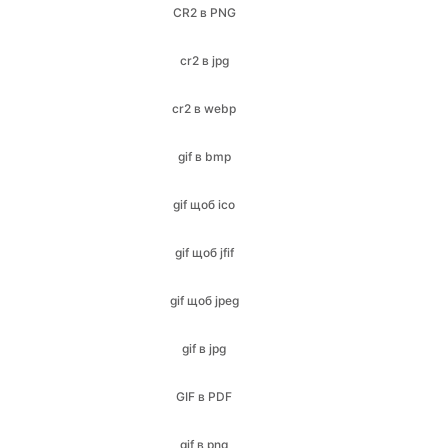
cr2 в webp
gif в bmp
gif щоб ico
gif щоб jfif
gif щоб jpeg
gif в jpg
GIF в PDF
gif в png
gif в SVG