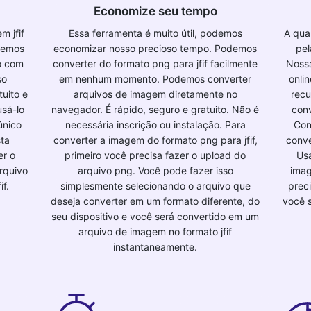
Economize seu tempo
m jfif
Essa ferramenta é muito útil, podemos
A qua
demos
economizar nosso precioso tempo. Podemos
pel
vo com
converter do formato png para jfif facilmente
Noss
so
em nenhum momento. Podemos converter
onli
uito e
arquivos de imagem diretamente no
recu
usá-lo
navegador. É rápido, seguro e gratuito. Não é
conv
único
necessária inscrição ou instalação. Para
Con
sta
converter a imagem do formato png para jfif,
conv
er o
primeiro você precisa fazer o upload do
Usa
rquivo
arquivo png. Você pode fazer isso
imag
f.
simplesmente selecionando o arquivo que
preci
deseja converter em um formato diferente, do
você 
seu dispositivo e você será convertido em um
arquivo de imagem no formato jfif
instantaneamente.