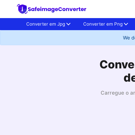
Converter em Jpg
Converter em Png
We do
Conver
d
Carregue o ar