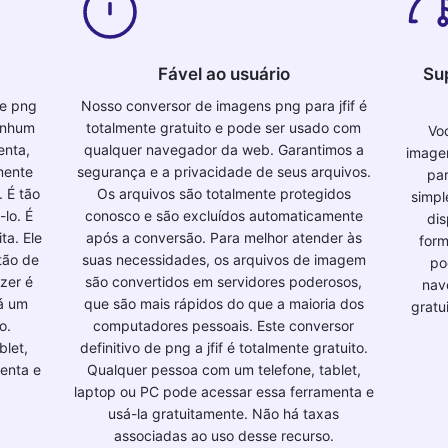
Fável ao usuário
Su
de png
Nosso conversor de imagens png para jfif é
nenhum
totalmente gratuito e pode ser usado com
Vo
enta,
qualquer navegador da web. Garantimos a
imagem
mente
segurança e a privacidade de seus arquivos.
par
 É tão
Os arquivos são totalmente protegidos
simpl
lo. É
conosco e são excluídos automaticamente
dis
ta. Ele
após a conversão. Para melhor atender às
form
tão de
suas necessidades, os arquivos de imagem
po
zer é
são convertidos em servidores poderosos,
nav
rá um
que são mais rápidos do que a maioria dos
gratu
o.
computadores pessoais. Este conversor
blet,
definitivo de png a jfif é totalmente gratuito.
enta e
Qualquer pessoa com um telefone, tablet,
laptop ou PC pode acessar essa ferramenta e
usá-la gratuitamente. Não há taxas
associadas ao uso desse recurso.