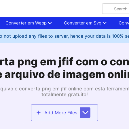
Converter em Webp
Converter em Svg
Conv
 not upload any files to server, hence your data is 100% s
ta png em jfif com o co
e arquivo de imagem onli
quivo e converta png em jfif online com esta ferrament
totalmente gratuito!
Add More Files