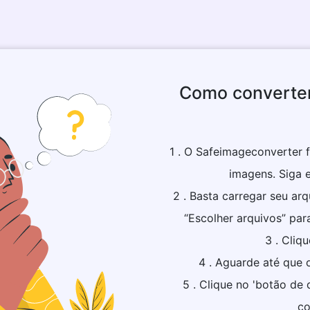
Como converter
1 . O Safeimageconverter f
imagens. Siga e
2 . Basta carregar seu ar
“Escolher arquivos” par
3 . Cliq
4 . Aguarde até que 
5 . Clique no 'botão de
co