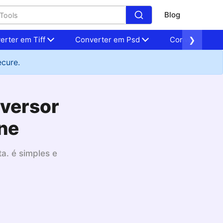
Blog
erter em Tiff
Converter em Psd
Converter em 
❯
ecure.
nversor
ne
a. é simples e