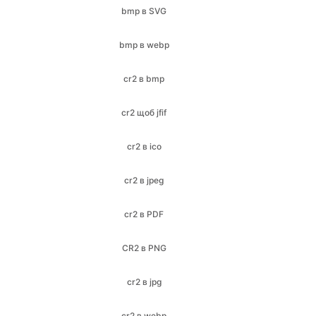
bmp в SVG
bmp в webp
cr2 в bmp
cr2 щоб jfif
cr2 в ico
cr2 в jpeg
cr2 в PDF
CR2 в PNG
cr2 в jpg
cr2 в webp