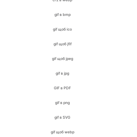
gif в bmp
gif щоб ico
gif щоб jfif
gif щоб jpeg
gif в jpg
GIF в PDF
gif в png
gif в SVG
gif щоб webp