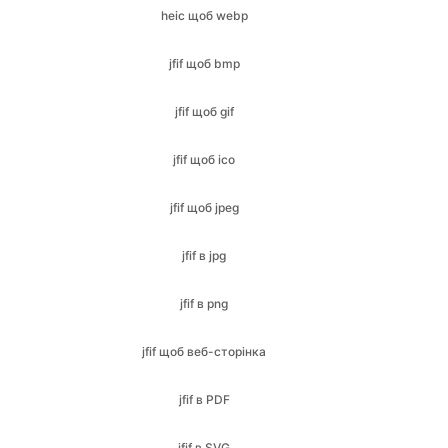
heic щоб webp
jfif щоб bmp
jfif щоб gif
jfif щоб ico
jfif щоб jpeg
jfif в jpg
jfif в png
jfif щоб веб-сторінка
jfif в PDF
jfif в SVG