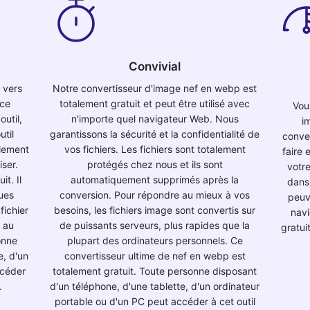
Convivial
f vers
Notre convertisseur d'image nef en webp est
nce
totalement gratuit et peut être utilisé avec
Vou
util,
n'importe quel navigateur Web. Nous
i
util
garantissons la sécurité et la confidentialité de
conve
llement
vos fichiers. Les fichiers sont totalement
faire 
ser.
protégés chez nous et ils sont
votr
it. Il
automatiquement supprimés après la
dans 
ques
conversion. Pour répondre au mieux à vos
peuv
fichier
besoins, les fichiers image sont convertis sur
navi
r au
de puissants serveurs, plus rapides que la
gratui
onne
plupart des ordinateurs personnels. Ce
e, d'un
convertisseur ultime de nef en webp est
ccéder
totalement gratuit. Toute personne disposant
.
d'un téléphone, d'une tablette, d'un ordinateur
portable ou d'un PC peut accéder à cet outil