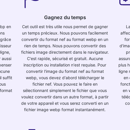
Gagnez du temps
ebp en
Cet outil est très utile nous permet de gagner
La
ons
un temps précieux. Nous pouvons facilement
affe
 grâce
convertir du format nef au format webp en un
fo
tisseur
rien de temps. Nous pouvons convertir des
d'ima
ligne,
fichiers image directement dans le navigateur.
pr
r aussi
C'est rapide, sécurisé et gratuit. Aucune
assuro
penser
inscription ou installation n'est requise. Pour
plus h
aucune
convertir l'image du format nef au format
ligne 
l suffit
webp, vous devez d'abord télécharger le
en 
vous
fichier nef. Vous pouvez le faire en
fonct
 format
sélectionnant simplement le fichier que vous
en w
voulez convertir dans un autre format, à partir
télé
de votre appareil et vous serez converti en un
co
fichier image webp format instantanément.