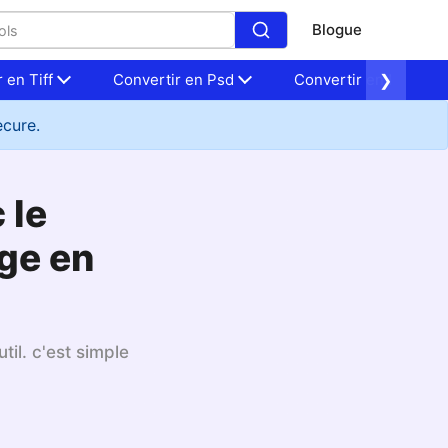
Blogue
 en Tiff
Convertir en Psd
Convertir en Nef
❯
ecure.
 le
age en
til. c'est simple