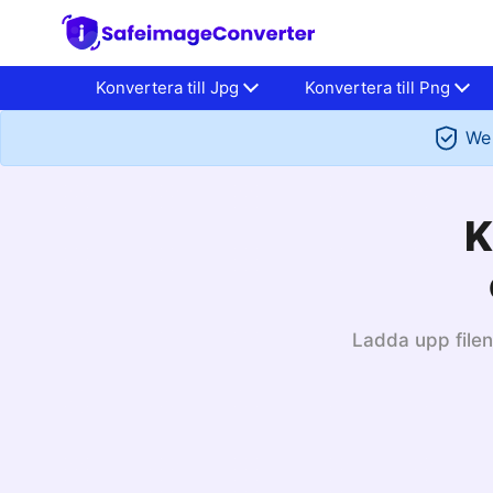
Konvertera till Jpg
Konvertera till Png
We 
K
Ladda upp filen 