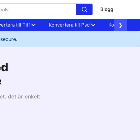
Blogg
ertera till Tiff
Konvertera till Psd
Konvertera til
❯
 secure.
ed
e
et. det är enkelt