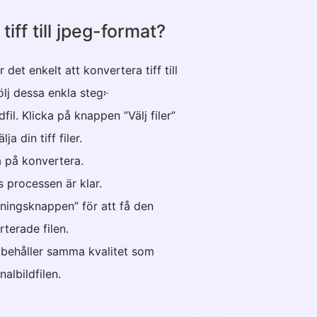
iff till jpeg-format?
det enkelt att konvertera tiff till
ölj dessa enkla steg፦
fil. Klicka på knappen ”Välj filer”
lja din tiff filer.
a på konvertera.
ls processen är klar.
dningsknappen” för att få den
terade filen.
n behåller samma kvalitet som
nalbildfilen.