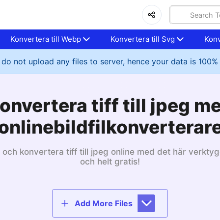
Konvertera till Webp
Konvertera till Svg
Konv
do not upload any files to server, hence your data is 100%
onvertera tiff till jpeg m
onlinebildfilkonverterar
och konvertera tiff till jpeg online med det här verktyg
och helt gratis!
Add More Files