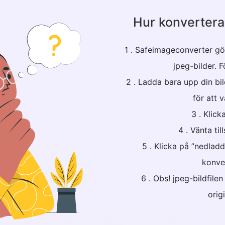
Hur konvertera t
1 . Safeimageconverter gör 
jpeg-bilder. F
2 . Ladda bara upp din bild
för att vä
3 . Klick
4 . Vänta til
5 . Klicka på ”nedlad
konver
6 . Obs! jpeg-bildfile
origi