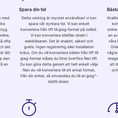
Spara din tid
Bästa
ne med
Detta verktyg är mycket användbart vi kan
Kvalit
dra
spara vår dyrbara tid. Vi kan enkelt
kon
ktyg.
konvertera från tiff till jpeg-format på nolltid.
online
nline,
Vi kan konvertera bildfiler direkt i
en av 
å ofta
webbläsaren. Det är snabbt, säkert och
våra 
och det
gratis. Ingen registrering eller installation
Onli
är lätt
krävs. Om du vill konvertera bilden från tiff till
några 
pp den
jpeg-format måste du först överföra filen tiff.
image
få en
Du kan göra detta genom att helt enkelt välja
att 
filen du vill konvertera till ett annat format,
och
från din enhet, så omvandlas du till en jpeg^-
bildfil direkt.