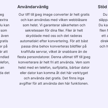
Användarvänlig
Stöd 
peg
Our tiff till jpeg image converter är helt gratis
Du 
 extra
och kan användas med vilken webbläsare
släppa
du kan
som helst. Vi garanterar säkerheten och
Du ka
r som
sekretessen för dina filer. Filer är helt
filen
t även
skyddade med oss och det raderas
ett 
gratis
automatiskt efter konvertering. För att bäst
dire
er på
passa dina behov konverteras bildfiler på
och h
r att
kraftfulla servrar, vilket är snabbare än de
andlad
flesta persondatorer. Denna ultimat tiff till jpeg
lefon,
konverterare är helt fri att använda. Vem som
kan
helst med en telefon, surfplatta, bärbar dator
da det
eller dator kan komma åt det här verktyget
och använda det gratis. Det finns inga
avgifter för att använda den här funktionen.