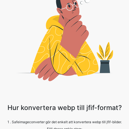
Hur konvertera webp till jfif-format?
1 . Safeimageconverter gör det enkelt att konvertera webp till jfif-bilder.
Följ dessa enkla steg፦
2 . Ladda bara upp din bildfil. Klicka på knappen ”Välj filer” för att välja din
webp filer.
3 . Klicka på konvertera.