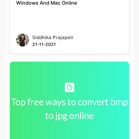
Siddhika Prajapati
21-11-2021
Top free ways to convert bmp to jpg online