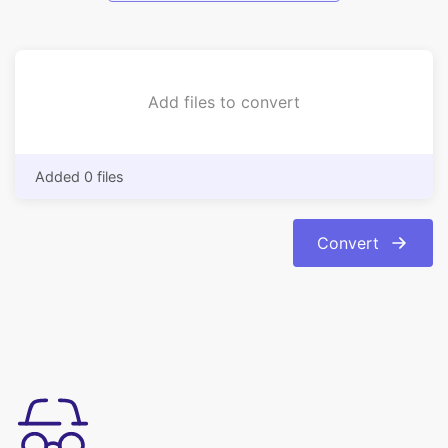
Add files to convert
Added 0 files
Convert
Enkel att använda
Konvertera webp till jfif bildformat online med bara några få