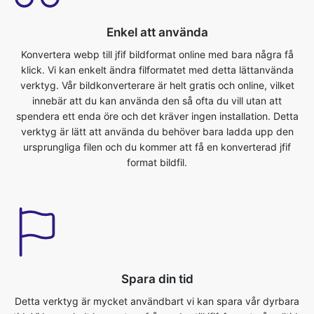
klick. Vi kan enkelt ändra filformatet med detta lättanvända
verktyg. Vår bildkonverterare är helt gratis och online, vilket
innebär att du kan använda den så ofta du vill utan att
spendera ett enda öre och det kräver ingen installation. Detta
verktyg är lätt att använda du behöver bara ladda upp den
ursprungliga filen och du kommer att få en konverterad jfif
format bildfil.
Spara din tid
Detta verktyg är mycket användbart vi kan spara vår dyrbara
tid. Vi kan enkelt konvertera från webp till jfif-format på nolltid.
Vi kan konvertera bildfiler direkt i webbläsaren. Det är snabbt,
säkert och gratis. Ingen registrering eller installation krävs. Om
du vill konvertera bilden från webp till jfif-format måste du först