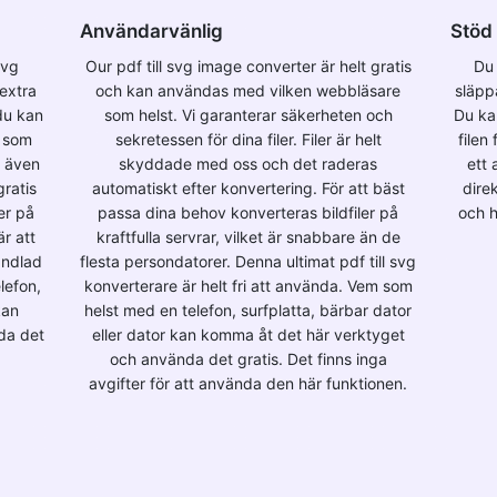
Användarvänlig
Stöd 
svg
Our pdf till svg image converter är helt gratis
Du 
 extra
och kan användas med vilken webbläsare
släppa
du kan
som helst. Vi garanterar säkerheten och
Du ka
r som
sekretessen för dina filer. Filer är helt
filen
t även
skyddade med oss och det raderas
ett 
gratis
automatiskt efter konvertering. För att bäst
dire
er på
passa dina behov konverteras bildfiler på
och h
r att
kraftfulla servrar, vilket är snabbare än de
andlad
flesta persondatorer. Denna ultimat pdf till svg
lefon,
konverterare är helt fri att använda. Vem som
kan
helst med en telefon, surfplatta, bärbar dator
da det
eller dator kan komma åt det här verktyget
och använda det gratis. Det finns inga
avgifter för att använda den här funktionen.