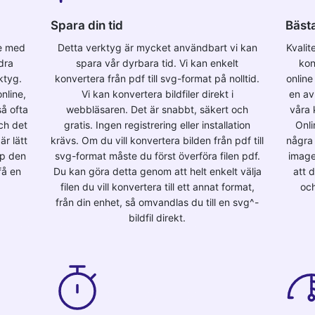
Spara din tid
Bästa
ne med
Detta verktyg är mycket användbart vi kan
Kvalit
dra
spara vår dyrbara tid. Vi kan enkelt
kon
ktyg.
konvertera från pdf till svg-format på nolltid.
online
nline,
Vi kan konvertera bildfiler direkt i
en av 
å ofta
webbläsaren. Det är snabbt, säkert och
våra 
och det
gratis. Ingen registrering eller installation
Onli
är lätt
krävs. Om du vill konvertera bilden från pdf till
några 
pp den
svg-format måste du först överföra filen pdf.
image
få en
Du kan göra detta genom att helt enkelt välja
att 
filen du vill konvertera till ett annat format,
och
från din enhet, så omvandlas du till en svg^-
bildfil direkt.