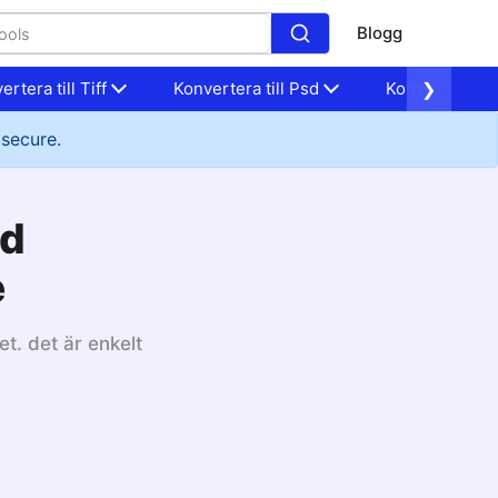
Blogg
ertera till Tiff
Konvertera till Psd
Konvertera til
❯
 secure.
ed
e
t. det är enkelt