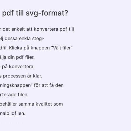
pdf till svg-format?
det enkelt att konvertera pdf till
ölj dessa enkla steg፦
fil. Klicka på knappen ”Välj filer”
lja din pdf filer.
a på konvertera.
ls processen är klar.
dningsknappen” för att få den
terade filen.
n behåller samma kvalitet som
nalbildfilen.