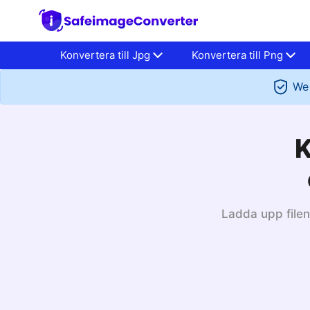
Konvertera till Jpg
Konvertera till Png
We 
K
Ladda upp filen