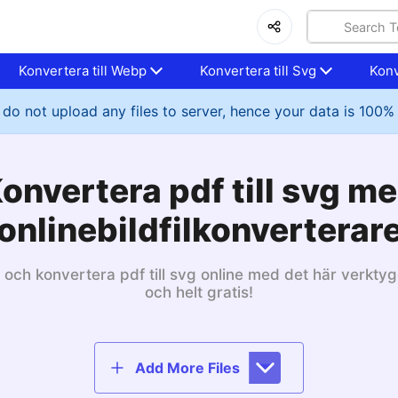
Konvertera till Webp
Konvertera till Svg
Konv
do not upload any files to server, hence your data is 100%
onvertera pdf till svg m
onlinebildfilkonverterar
 och konvertera pdf till svg online med det här verktyge
och helt gratis!
Add More Files