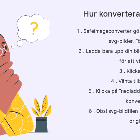
Hur konvertera 
1 . Safeimageconverter gör 
svg-bilder. F
2 . Ladda bara upp din bild
för att vä
3 . Klick
4 . Vänta til
5 . Klicka på ”nedlad
konver
6 . Obs! svg-bildfile
origi