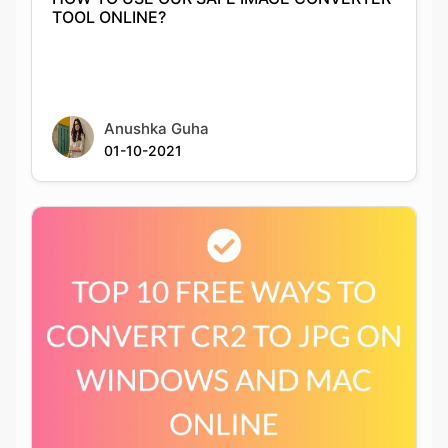
Anushka Guha
01-10-2021
Top 10 Free Ways To Convert Cr2 To Jpg On
Windows And Mac Online