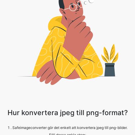
Hur konvertera jpeg till png-format?
1 . Safeimageconverter gör det enkelt att konvertera jpeg till png-bilder.
Följ dessa enkla steg፦
2 . Ladda bara upp din bildfil. Klicka på knappen ”Välj filer” för att välja din
jpeg filer.
3 . Klicka på konvertera.