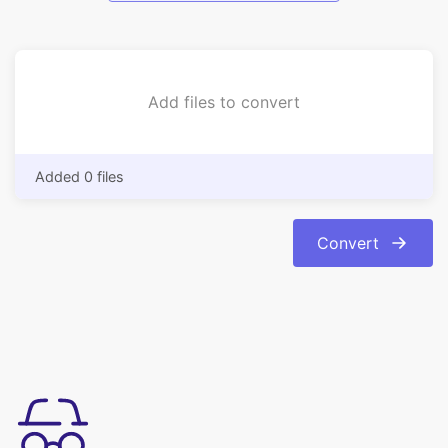
Add files to convert
Added 0 files
Convert
Enkel att använda
Konvertera jpeg till png bildformat online med bara några få