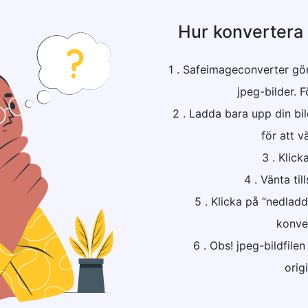
Hur konvertera 
1 . Safeimageconverter gör 
jpeg-bilder. F
2 . Ladda bara upp din bild
för att vä
3 . Klick
4 . Vänta til
5 . Klicka på ”nedlad
konver
6 . Obs! jpeg-bildfile
origi