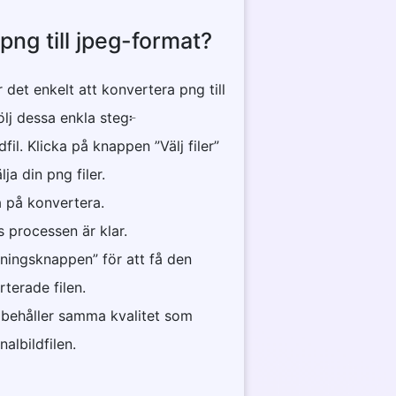
png till jpeg-format?
det enkelt att konvertera png till
ölj dessa enkla steg፦
fil. Klicka på knappen ”Välj filer”
lja din png filer.
a på konvertera.
ls processen är klar.
dningsknappen” för att få den
terade filen.
n behåller samma kvalitet som
nalbildfilen.