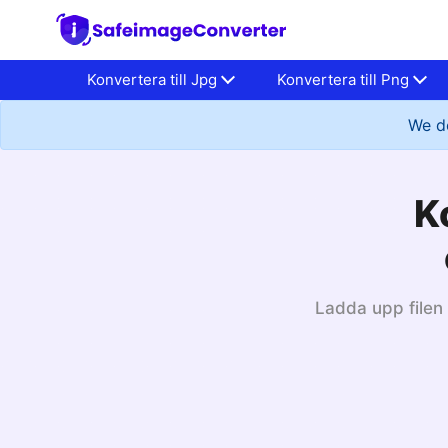
Konvertera till Jpg
Konvertera till Png
We do
K
Ladda upp filen 