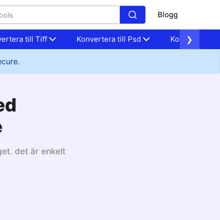
Blogg
ertera till Tiff
Konvertera till Psd
Konvertera til
❯
ecure.
ed
e
et. det är enkelt