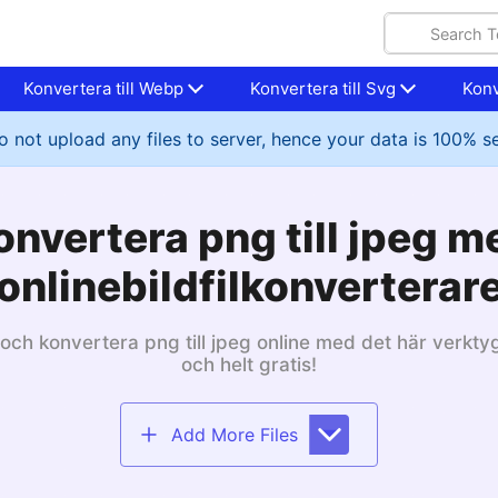
Konvertera till Webp
Konvertera till Svg
Konv
 not upload any files to server, hence your data is 100% s
onvertera png till jpeg m
onlinebildfilkonverterar
och konvertera png till jpeg online med det här verktyg
och helt gratis!
Add More Files