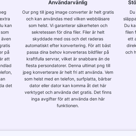
Användarvänlig
Stö
jpeg
Our png till jpeg image converter är helt gratis
Du 
 extra
och kan användas med vilken webbläsare
släppa
du kan
som helst. Vi garanterar säkerheten och
Du ka
r som
sekretessen för dina filer. Filer är helt
filen
t även
skyddade med oss och det raderas
ett 
gratis
automatiskt efter konvertering. För att bäst
dire
er på
passa dina behov konverteras bildfiler på
och h
r att
kraftfulla servrar, vilket är snabbare än de
andlad
flesta persondatorer. Denna ultimat png till
lefon,
jpeg konverterare är helt fri att använda. Vem
kan
som helst med en telefon, surfplatta, bärbar
da det
dator eller dator kan komma åt det här
verktyget och använda det gratis. Det finns
inga avgifter för att använda den här
funktionen.