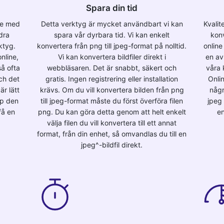
Spara din tid
ine med
Detta verktyg är mycket användbart vi kan
Kvalit
dra
spara vår dyrbara tid. Vi kan enkelt
konv
ktyg.
konvertera från png till jpeg-format på nolltid.
online
nline,
Vi kan konvertera bildfiler direkt i
en av 
å ofta
webbläsaren. Det är snabbt, säkert och
våra 
och det
gratis. Ingen registrering eller installation
Onlin
är lätt
krävs. Om du vill konvertera bilden från png
någr
pp den
till jpeg-format måste du först överföra filen
jpeg
få en
png. Du kan göra detta genom att helt enkelt
en
välja filen du vill konvertera till ett annat
format, från din enhet, så omvandlas du till en
jpeg^-bildfil direkt.