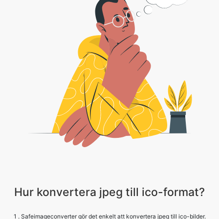
Hur konvertera jpeg till ico-format?
1 . Safeimageconverter gör det enkelt att konvertera jpeg till ico-bilder.
Följ dessa enkla steg፦
2 . Ladda bara upp din bildfil. Klicka på knappen ”Välj filer” för att välja din
jpeg filer.