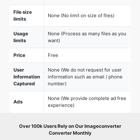
Usage
None (Process as many files as you
limits
want)
Price
Free
Copy Link
User
None (We do not request for user
Information
information such as email / phone
Captured
number)
None (We provide complete ad free
Ads
experience)
Over 100k Users Rely on Our Imageconverter
Converter Monthly
Join a growing community of creators who trust
safeimageconverter.com for Convert your images to any
format online.