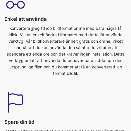
Konvertera jpeg till ico bildformat online med bara några få
klick. Vi kan enkelt ändra filformatet med detta lättanvända
verktyg. Vår bildkonverterare är helt gratis och online, vilket
innebär att du kan använda den så ofta du vill utan att
spendera ett enda öre och det kräver ingen installation. Detta
verktyg är lätt att använda du behöver bara ladda upp den
ursprungliga filen och du kommer att få en konverterad ico
format bildfil.
Spara din tid
Detta verktyg är mycket användbart vi kan spara vår dyrbara
tid. Vi kan enkelt konvertera från jpeg till ico-format på nolltid.
Vi kan konvertera bildfiler direkt i webbläsaren. Det är snabbt,
säkert och gratis. Ingen registrering eller installation krävs. Om