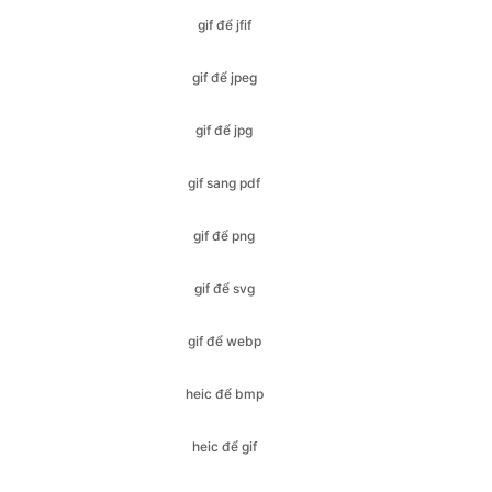
gif để jpg
gif sang pdf
gif để png
gif để svg
gif để webp
heic để bmp
heic để gif
heic để jfif
heic để ico