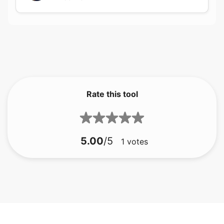
Rate this tool
5.00
/5
1
votes
bmp để gif
bmp để jfif