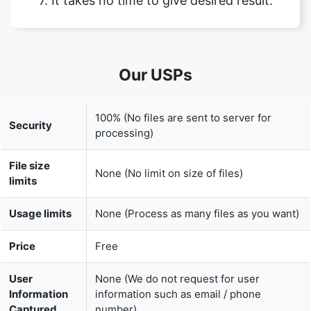
Our USPs
100% (No files are sent to server for
Security
processing)
File size
None (No limit on size of files)
limits
Usage limits
None (Process as many files as you want)
Price
Free
User
None (We do not request for user
Information
information such as email / phone
Captured
number)
None (We provide complete ad free
Ads
experience)