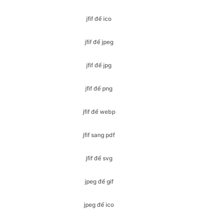
jfif để jpeg
jfif để jpg
jfif để png
jfif để webp
jfif sang pdf
jfif để svg
jpeg để gif
jpeg để ico
jpeg để bmp
jpeg để jfif