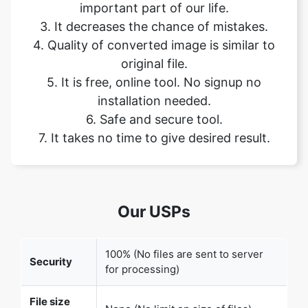
original file.
5. It is free, online tool. No signup no
installation needed.
6. Safe and secure tool.
7. It takes no time to give desired result.
Our USPs
100% (No files are sent to server
Security
for processing)
File size
None (No limit on size of files)
limits
Usage
None (Process as many files as you
limits
want)