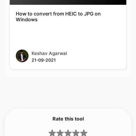
Keshav Agarwal
21-09-2021
Rate this tool
5.00
/5
1
votes