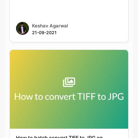
21-09-2021
How to batch convert TIFF to JPG on
Windows and macOS