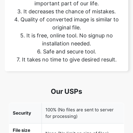
original file.
5. It is free, online tool. No signup no
installation needed.
6. Safe and secure tool.
7. It takes no time to give desired result.
Our USPs
100% (No files are sent to server
Security
for processing)
File size
None (No limit on size of files)
limits
Usage
None (Process as many files as you
limits
want)