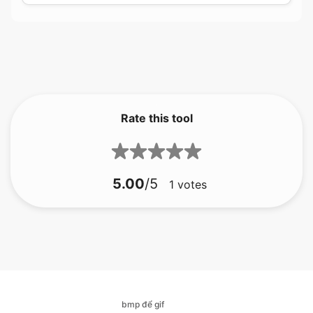
Rate this tool
5.00
/5
1
votes
bmp để gif
bmp để jfif
bmp để ico