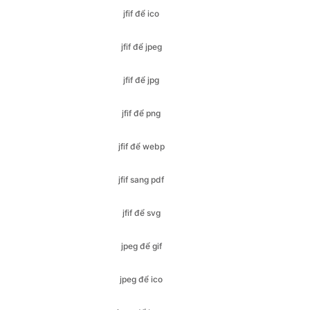
jfif để jpg
jfif để png
jfif để webp
jfif sang pdf
jfif để svg
jpeg để gif
jpeg để ico
jpeg để bmp
jpeg để jfif