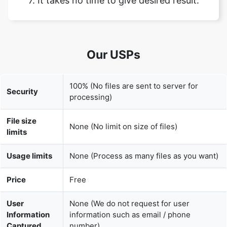
Our USPs
100% (No files are sent to server for
Security
processing)
File size
None (No limit on size of files)
limits
Usage limits
None (Process as many files as you want)
Price
Free
User
None (We do not request for user
Information
information such as email / phone
Captured
number)
None (We provide complete ad free
Ads
experience)