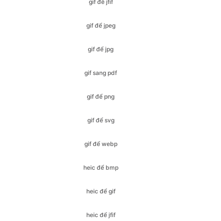
gif để jpg
gif sang pdf
gif để png
gif để svg
gif để webp
heic để bmp
heic để gif
heic để jfif
heic để ico
heic để jpeg