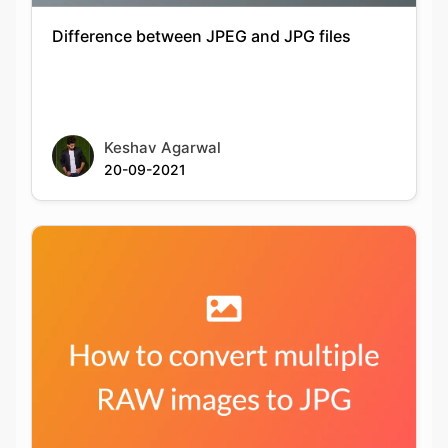
Keshav Agarwal
20-09-2021
How to convert multiple RAW files into JPG