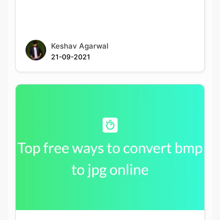
Keshav Agarwal
21-09-2021
Top free ways to convert bmp to jpg online