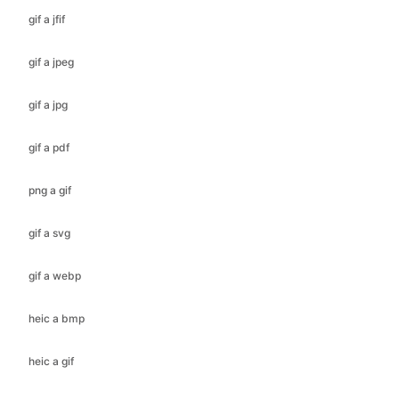
gif a jpg
gif a pdf
png a gif
gif a svg
gif a webp
heic a bmp
heic a gif
heic a jfif
heic a ico