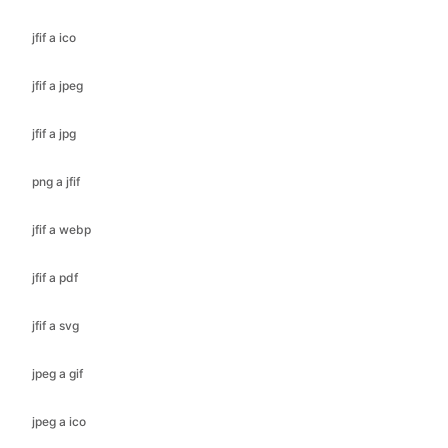
jfif a jpeg
jfif a jpg
png a jfif
jfif a webp
jfif a pdf
jfif a svg
jpeg a gif
jpeg a ico
jpeg a bmp
jpeg a jfif