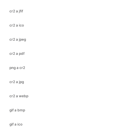
cr2 a ico
cr2 a jpeg
cr2 a pdf
png a cr2
cr2 a jpg
cr2 a webp
gif a bmp
gif a ico
gif a jfif
gif a jpeg