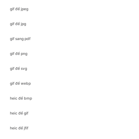
gif sang pdf
gif để png
gif để svg
gif để webp
heic để bmp
heic để gif
heic để jfif
heic để ico
heic để jpeg