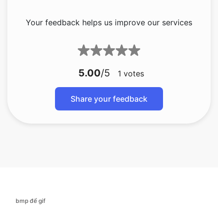
5.00
/5
1
votes
Share your feedback
bmp để gif
bmp để jfif
bmp để ico