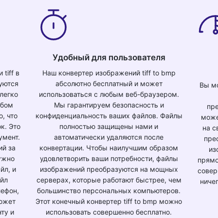
Удобный для пользователя
tiff в
Наш конвертер изображений tiff to bmp
буются
абсолютно бесплатный и может
Вы м
легко
использоваться с любым веб-браузером.
юбом
Мы гарантируем безопасность и
пре
, что
конфиденциальность ваших файлов. Файлы
може
к. Это
полностью защищены нами и
на с
умент.
автоматически удаляются после
пре
ий за
конвертации. Чтобы наилучшим образом
из
ужно
удовлетворить ваши потребности, файлы
прямо
йл, и
изображений преобразуются на мощных
совер
айл
серверах, которые работают быстрее, чем
ниче
лефон,
большинство персональных компьютеров.
может
Этот конечный конвертер tiff to bmp можно
ту и
использовать совершенно бесплатно.