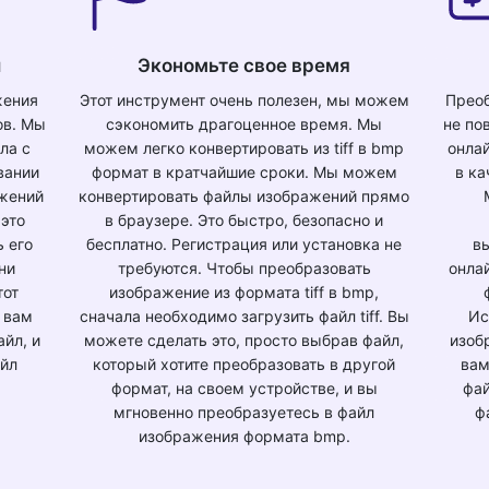
и
Экономьте свое время
жения
Этот инструмент очень полезен, мы можем
Преоб
ов. Мы
сэкономить драгоценное время. Мы
не по
ла с
можем легко конвертировать из tiff в bmp
онла
вании
формат в кратчайшие сроки. Мы можем
в ка
ажений
конвертировать файлы изображений прямо
 это
в браузере. Это быстро, безопасно и
ь его
бесплатно. Регистрация или установка не
в
 ни
требуются. Чтобы преобразовать
онлай
тот
изображение из формата tiff в bmp,
 вам
сначала необходимо загрузить файл tiff. Вы
Ис
йл, и
можете сделать это, просто выбрав файл,
изоб
айл
который хотите преобразовать в другой
вам
формат, на своем устройстве, и вы
фай
мгновенно преобразуетесь в файл
ф
изображения формата bmp.