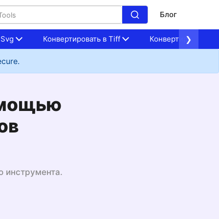
Блог
 Svg
Конвертировать в Tiff
Конвертировать в 
❯
ecure.
помощью
ов
о инструмента.