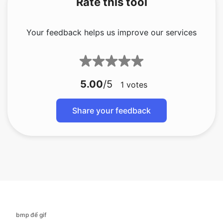
5.00
/5
1
votes
Share your feedback
bmp để gif
bmp để jfif
bmp để ico