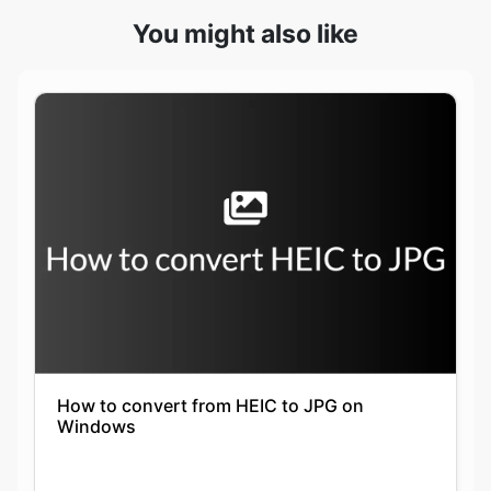
How to convert from HEIC to JPG on
Windows
Keshav Agarwal
21-09-2021