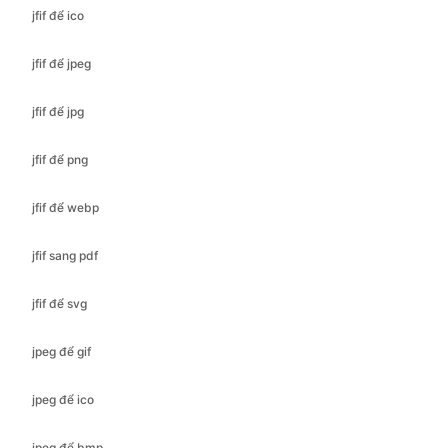
jfif để jpg
jfif để png
jfif để webp
jfif sang pdf
jfif để svg
jpeg để gif
jpeg để ico
jpeg để bmp
jpeg để jfif