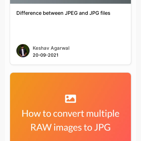
Keshav Agarwal
20-09-2021
How to convert multiple RAW files into JPG