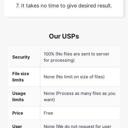
Our USPs
Copy Link
100% (No files are sent to server
Security
for processing)
File size
None (No limit on size of files)
limits
Usage
None (Process as many files as you
limits
want)
Price
Free
User
None (We do not request for user
Information
information such as email / phone
Captured
number)
None (We provide complete ad free