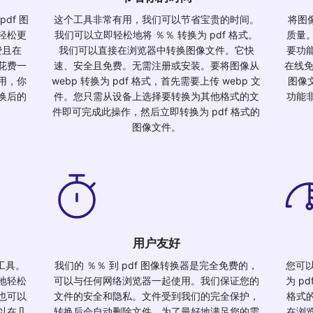
df 图
这个工具非常有用，我们可以节省宝贵的时间。
将图像
轻松更
我们可以立即轻松地将 ％％ 转换为 pdf 格式。
质量
费且在
我们可以直接在浏览器中转换图像文件。它快
要功
花费一
速、安全且免费。无需注册或安装。要将图像从
在线免
用，你
webp 转换为 pdf 格式，首先需要上传 webp 文
图像文
换后的
件。您只需从设备上选择要转换为其他格式的文
功能
件即可完成此操作，然后立即转换为 pdf 格式的
图像文件。
用户友好
器工具。
我们的 ％％ 到 pdf 图像转换器是完全免费的，
您可以
地轻松
可以与任何网络浏览器一起使用。我们保证您的
为 p
也可以
文件的安全和隐私。文件受到我们的完全保护，
格式
以在几
转换后会自动删除文件。为了最好地满足您的需
在浏