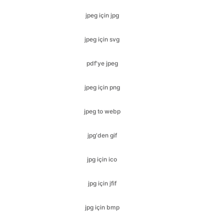
pdf'ye jpeg
jpeg için png
jpeg to webp
jpg'den gif
jpg için ico
jpg için jfif
jpg için bmp
jpg için svg
jpg to pdf