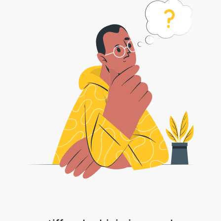
tiff webp biçimine nasıl
dönüştürülür?
1 . Safeimageconverter, tiff webp görüntülere dönüştürmeyi kolaylaştırır.