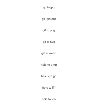
gif to png
gif to svg
gif to webp
heic to bmp
heic için gif
heic to jfif
heic to ico
heic to jpeg
heic to pdf'ye