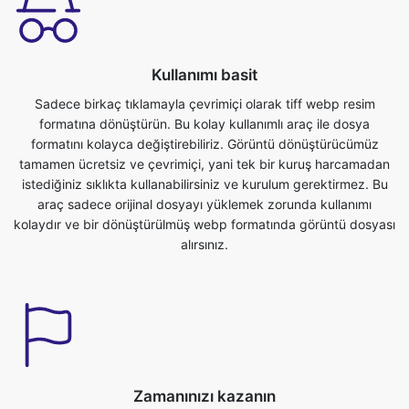
Sadece birkaç tıklamayla çevrimiçi olarak tiff webp resim
formatına dönüştürün. Bu kolay kullanımlı araç ile dosya
formatını kolayca değiştirebiliriz. Görüntü dönüştürücümüz
tamamen ücretsiz ve çevrimiçi, yani tek bir kuruş harcamadan
istediğiniz sıklıkta kullanabilirsiniz ve kurulum gerektirmez. Bu
araç sadece orijinal dosyayı yüklemek zorunda kullanımı
kolaydır ve bir dönüştürülmüş webp formatında görüntü dosyası
alırsınız.
Zamanınızı kazanın
Bu araç çok yararlı bizim değerli zaman kaydedebilirsiniz. Hiçbir
zaman kolaylıkla tiff 'denwebp formatına dönüştürebiliriz.
Görüntü dosyalarını doğrudan tarayıcıda dönüştürebiliriz. Hızlı,
güvenli ve ücretsiz. Kaydolma veya kurulum gerekmez.