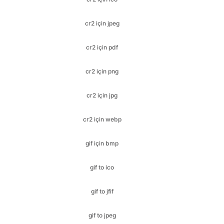
cr2 için pdf
cr2 için png
cr2 için jpg
cr2 için webp
gif için bmp
gif to ico
gif to jfif
gif to jpeg
gif to jpg
gif için pdf