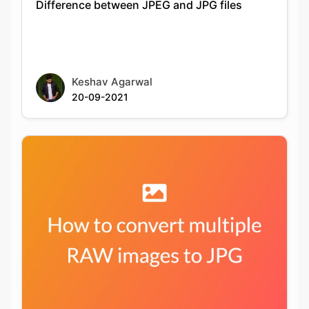
Keshav Agarwal
20-09-2021
How to convert multiple RAW files into JPG