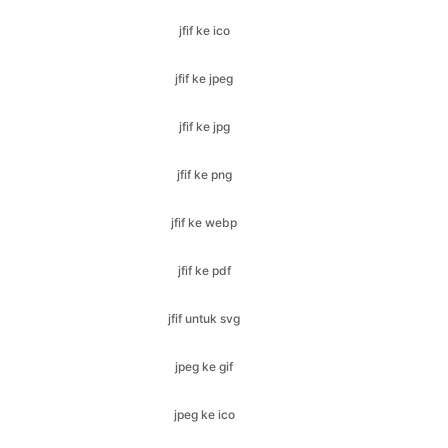
jfif ke jpg
jfif ke png
jfif ke webp
jfif ke pdf
jfif untuk svg
jpeg ke gif
jpeg ke ico
jpeg ke bmp
jpeg ke jfif