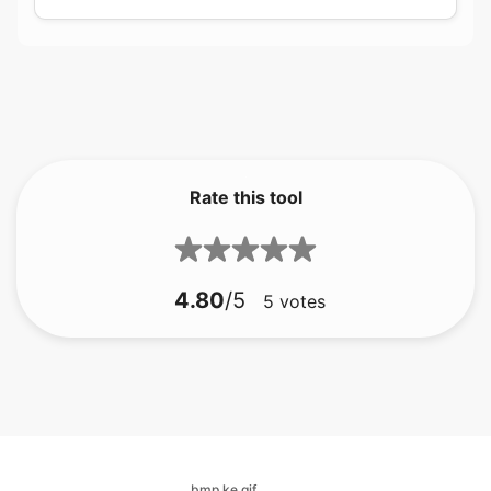
Rate this tool
4.80
/5
5
votes
bmp ke gif
bmp ke jfif