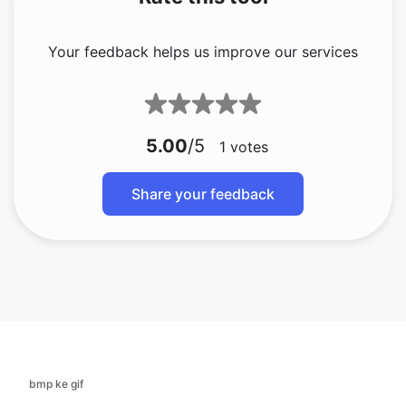
5.00
/5
1
votes
Share your feedback
bmp ke gif
bmp ke jfif
bmp ke ico