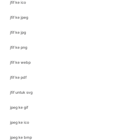
jfif ke jpg
jfif ke png
jfif ke webp
jfif ke pdf
jfif untuk svg
jpeg ke gif
jpeg ke ico
jpeg ke bmp
jpeg ke jfif