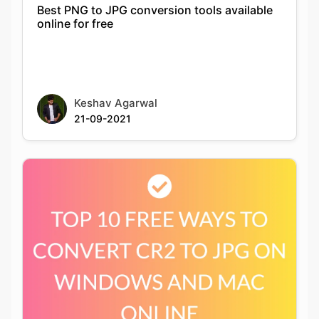
Keshav Agarwal
21-09-2021
Top 10 Free Ways To Convert Cr2 To Jpg On
Windows And Mac Online