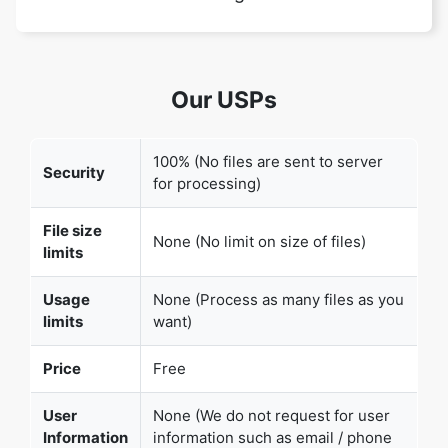
Our USPs
100% (No files are sent to server
Security
for processing)
Copy Link
File size
None (No limit on size of files)
limits
Usage
None (Process as many files as you
limits
want)
Price
Free
User
None (We do not request for user
Information
information such as email / phone
Captured
number)
None (We provide complete ad free
Ads
experience)