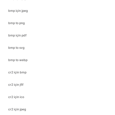
bmp to png
bmp için pdf
bmp to svg
bmp to webp
cr2 için bmp
cr2 için jfif
cr2 için ico
cr2 için jpeg
cr2 için pdf
cr2 için png