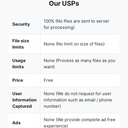
for processing)
File size
None (No limit on size of files)
limits
Copy Link
Usage
None (Process as many files as you
limits
want)
Price
Free
User
None (We do not request for user
Information
information such as email / phone
Captured
number)
None (We provide complete ad free
Ads
experience)
Over 100k Users Rely on Our Imageconverter
Converter Monthly