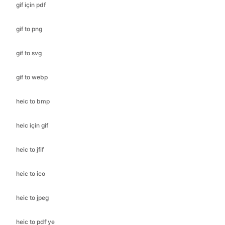
gif to svg
gif to webp
heic to bmp
heic için gif
heic to jfif
heic to ico
heic to jpeg
heic to pdf'ye
heic to jpg