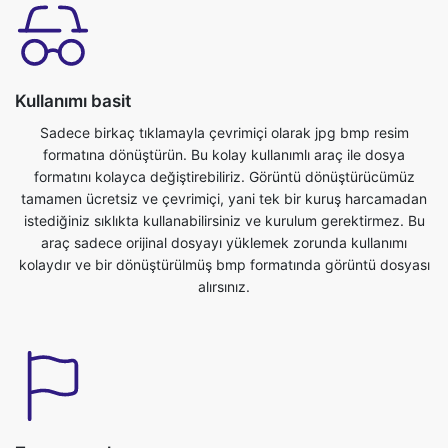
Kullanımı basit
Sadece birkaç tıklamayla çevrimiçi olarak jpg bmp resim
formatına dönüştürün. Bu kolay kullanımlı araç ile dosya
formatını kolayca değiştirebiliriz. Görüntü dönüştürücümüz
tamamen ücretsiz ve çevrimiçi, yani tek bir kuruş harcamadan
istediğiniz sıklıkta kullanabilirsiniz ve kurulum gerektirmez. Bu
araç sadece orijinal dosyayı yüklemek zorunda kullanımı
kolaydır ve bir dönüştürülmüş bmp formatında görüntü dosyası
alırsınız.
Zamanınızı kazanın
Bu araç çok yararlı bizim değerli zaman kaydedebilirsiniz. Hiçbir
zaman kolaylıkla jpg 'denbmp formatına dönüştürebiliriz.
Görüntü dosyalarını doğrudan tarayıcıda dönüştürebiliriz. Hızlı,