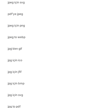
jpeg için png
jpeg to webp
jpg'den gif
jpg için ico
jpg için jfif
jpg için bmp
jpg için svg
jpg to pdf
jpg için png