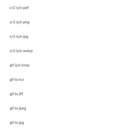
cr2 için jpg
cr2 için webp
gif için bmp
gif to ico
gif to jfif
gif to jpeg
gif to jpg
gif için pdf
gif to png