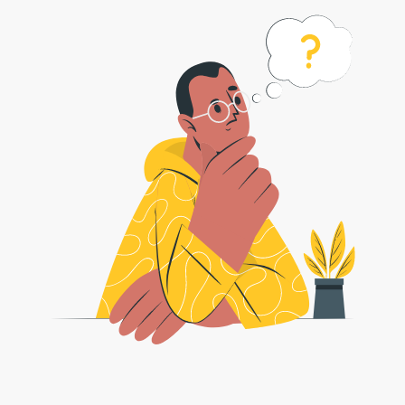
jpg bmp biçimine nasıl dönüştürülür?
1 . Safeimageconverter, jpg bmp görüntülere dönüştürmeyi kolaylaştırır. Bu