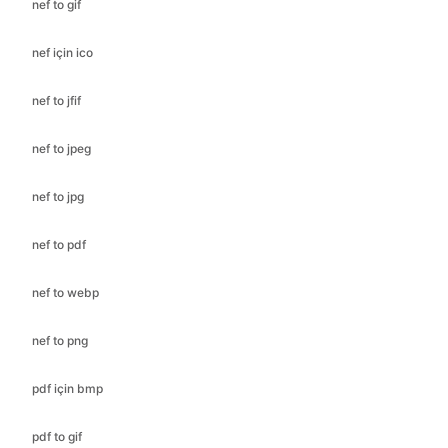
nef to gif
nef için ico
nef to jfif
nef to jpeg
nef to jpg
nef to pdf
nef to webp
nef to png
pdf için bmp
pdf to gif