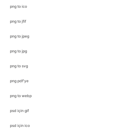
png to ico
png to jfif
png to jpeg
png to jpg
png to svg
png pdf'ye
png to webp
psd için gif
psd için ico