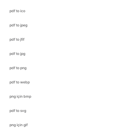
pdf to ico
pdf to jpeg
pdf to jfif
pdf to jpg
pdf to png
pdf to webp
png için bmp
pdf to svg
png için gif