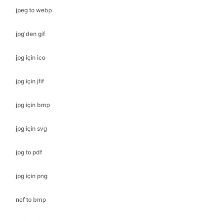
jpeg to webp
jpg'den gif
jpg için ico
jpg için jfif
jpg için bmp
jpg için svg
jpg to pdf
jpg için png
nef to bmp