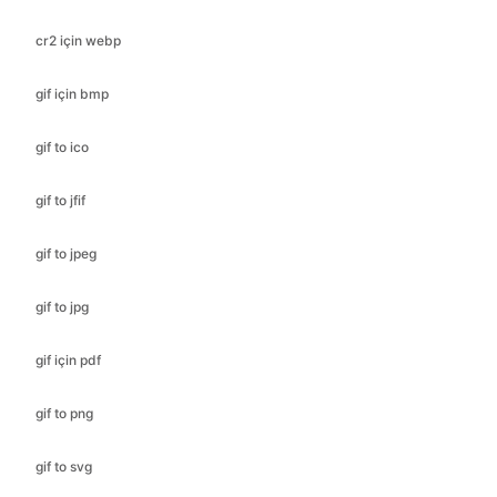
cr2 için webp
gif için bmp
gif to ico
gif to jfif
Copy Link
gif to jpeg
gif to jpg
gif için pdf
gif to png
gif to svg