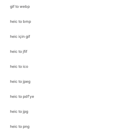
gif to webp
heic to bmp
heic için gif
heic to jfif
heic to ico
heic to jpeg
heic to pdf'ye
heic to jpg
heic to png