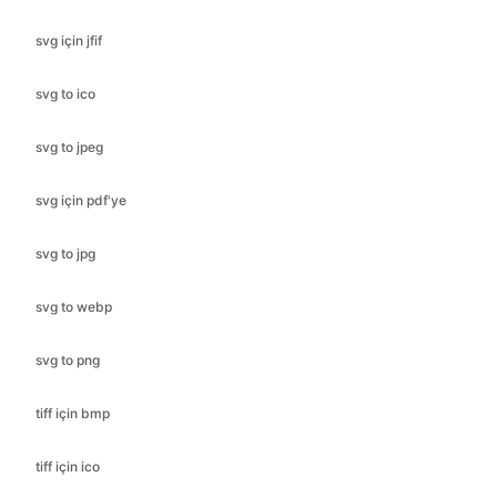
svg için jfif
svg to ico
svg to jpeg
svg için pdf'ye
svg to jpg
svg to webp
svg to png
tiff için bmp
tiff için ico