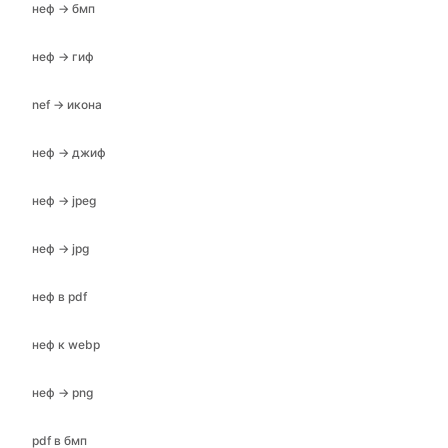
неф → бмп
неф → гиф
nef → икона
неф → джиф
неф → jpeg
неф → jpg
неф в pdf
неф к webp
неф → png
pdf в бмп