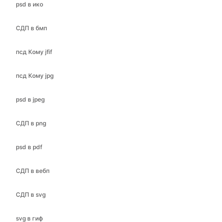
psd в ико
СДП в бмп
псд Кому jfif
псд Кому jpg
psd в jpeg
СДП в png
psd в pdf
СДП в вебп
СДП в svg
svg в гиф