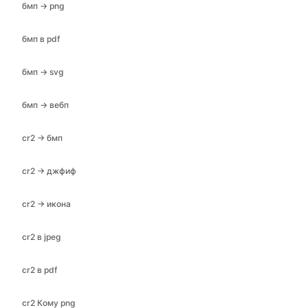
бмп → png
бмп в pdf
бмп → svg
бмп → вебп
cr2 → бмп
cr2 → джфиф
cr2 → икона
cr2 в jpeg
cr2 в pdf
cr2 Кому png