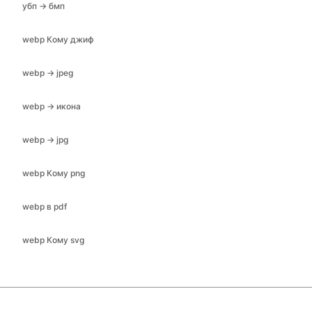
убп → бмп
webp Кому джиф
webp → jpeg
webp → икона
webp → jpg
webp Кому png
webp в pdf
webp Кому svg