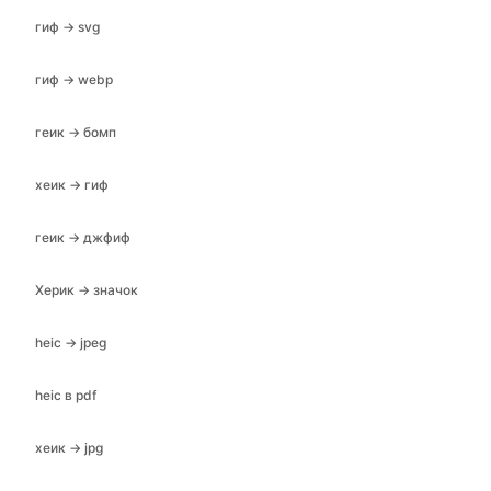
гиф → svg
гиф → webp
геик → бомп
хеик → гиф
геик → джфиф
Херик → значок
heic → jpeg
heic в pdf
хеик → jpg