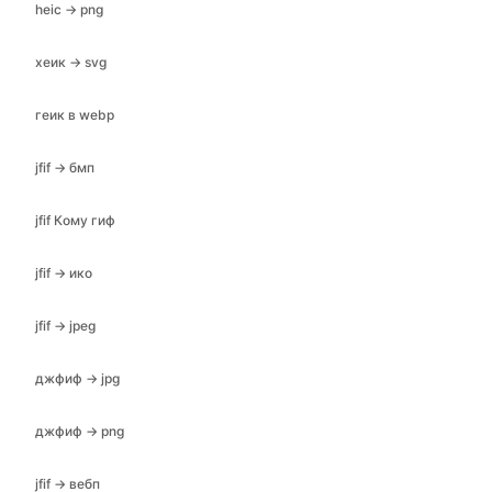
heic → png
хеик → svg
геик в webp
jfif → бмп
jfif Кому гиф
jfif → ико
jfif → jpeg
джфиф → jpg
джфиф → png
jfif → вебп