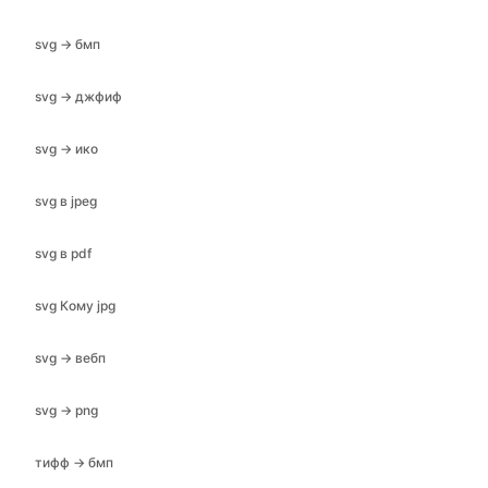
svg → бмп
svg → джфиф
svg → ико
svg в jpeg
svg в pdf
svg Кому jpg
svg → вебп
svg → png
тифф → бмп