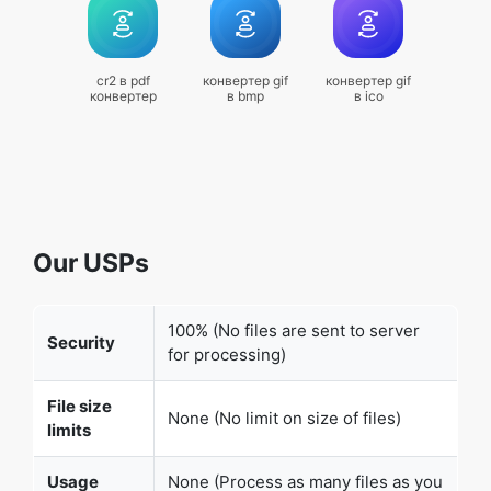
cr2 в pdf
конвертер gif
конвертер gif
конвертер
в bmp
в ico
Our USPs
100% (No files are sent to server
Security
for processing)
File size
None (No limit on size of files)
limits
Usage
None (Process as many files as you