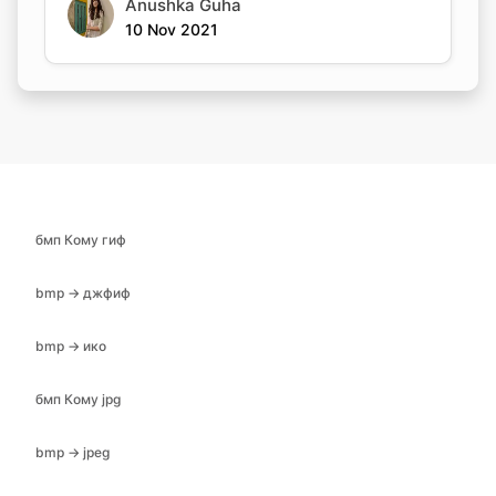
Anushka Guha
10 Nov 2021
бмп Кому гиф
bmp → джфиф
bmp → ико
бмп Кому jpg
bmp → jpeg