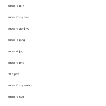
тифф → ико
тифф Кому гиф
тифф → джфиф
тифф → jpeg
тифф → jpg
тифф → png
tiff в pdf
тифф Кому webp
тифф → svg