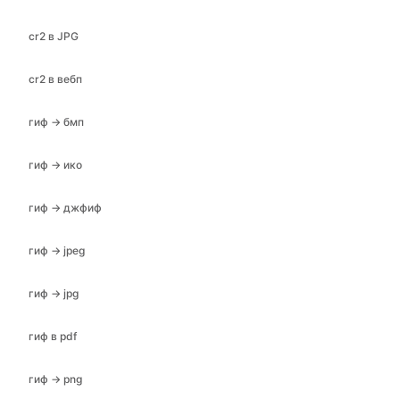
cr2 в JPG
cr2 в вебп
гиф → бмп
гиф → ико
гиф → джфиф
Copy Link
гиф → jpeg
гиф → jpg
гиф в pdf
гиф → png