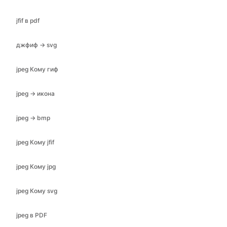
jfif в pdf
джфиф → svg
jpeg Кому гиф
jpeg → икона
jpeg → bmp
jpeg Кому jfif
jpeg Кому jpg
jpeg Кому svg
jpeg в PDF