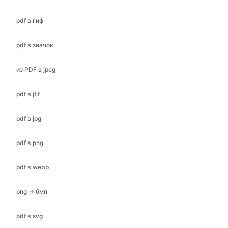
pdf в гиф
pdf в значок
из PDF в jpeg
pdf в jfif
pdf в jpg
pdf в png
pdf в webp
png → бмп
pdf в svg