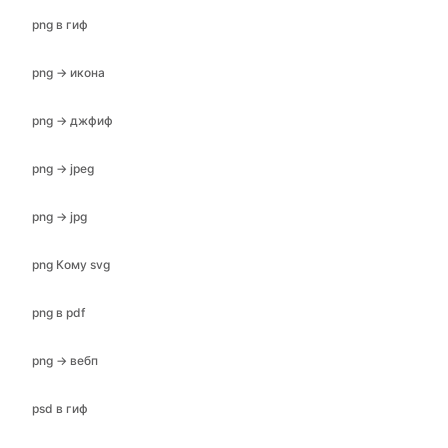
png в гиф
png → икона
png → джфиф
png → jpeg
png → jpg
png Кому svg
png в pdf
png → вебп
psd в гиф