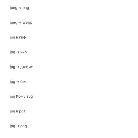
jpeg → png
jpeg → webp
jpg в гиф
jpg → ико
jpg → джфиф
jpg → бмп
jpg Кому svg
jpg в pdf
jpg → png