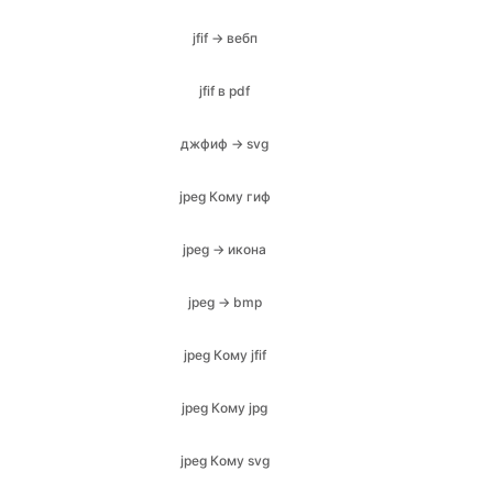
джфиф → svg
jpeg Кому гиф
jpeg → икона
jpeg → bmp
jpeg Кому jfif
jpeg Кому jpg
jpeg Кому svg
jpeg в PDF
jpeg → png