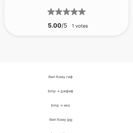
бмп Кому гиф
bmp → джфиф
bmp → ико
бмп Кому jpg
bmp → jpeg
бмп → png