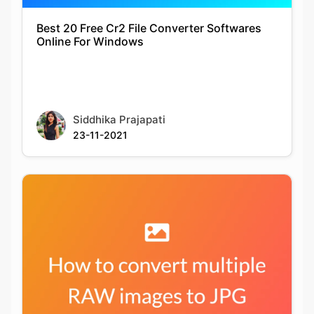
Siddhika Prajapati
23-11-2021
How to convert multiple RAW files into JPG