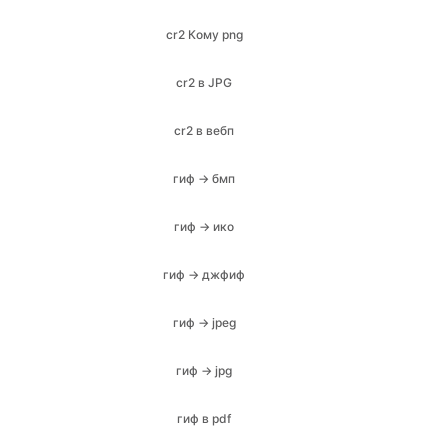
cr2 в вебп
гиф → бмп
гиф → ико
гиф → джфиф
гиф → jpeg
гиф → jpg
гиф в pdf
гиф → png
гиф → svg