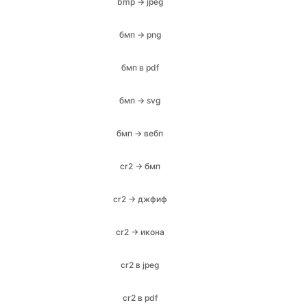
бмп в pdf
бмп → svg
бмп → вебп
cr2 → бмп
cr2 → джфиф
cr2 → икона
cr2 в jpeg
cr2 в pdf
cr2 Кому png
cr2 в JPG