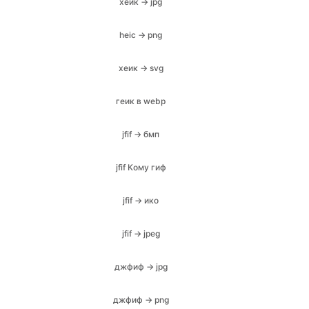
хеик → svg
геик в webp
jfif → бмп
jfif Кому гиф
jfif → ико
jfif → jpeg
джфиф → jpg
джфиф → png
jfif → вебп
jfif в pdf