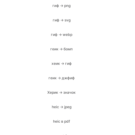
гиф → webp
геик → бомп
хеик → гиф
геик → джфиф
Херик → значок
heic → jpeg
heic в pdf
хеик → jpg
heic → png