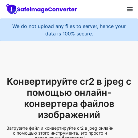
We do not upload any files to server, hence your
data is 100% secure.
Конвертируйте cr2 в jpeg с
помощью онлайн-
конвертера файлов
изображений
Загрузите файл и конвертируйте cr2 в jpeg онлайн
с помощью этого инструмента. это просто и
совершенно бесплатно!
Add More Files