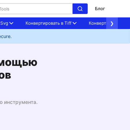
Блог
 Svg
Конвертировать в Tiff
Конвертировать в 
❯
ecure.
помощью
ов
го инструмента.