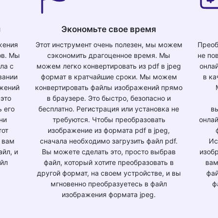
и
Экономьте свое время
жения
Этот инструмент очень полезен, мы можем
Преоб
ов. Мы
сэкономить драгоценное время. Мы
не по
ла с
можем легко конвертировать из pdf в jpeg
онла
вании
формат в кратчайшие сроки. Мы можем
в ка
ажений
конвертировать файлы изображений прямо
 это
в браузере. Это быстро, безопасно и
ь его
бесплатно. Регистрация или установка не
в
 ни
требуются. Чтобы преобразовать
онлай
тот
изображение из формата pdf в jpeg,
 вам
сначала необходимо загрузить файл pdf.
Ис
йл, и
Вы можете сделать это, просто выбрав
изобр
айл
файл, который хотите преобразовать в
вам
другой формат, на своем устройстве, и вы
фай
мгновенно преобразуетесь в файл
ф
изображения формата jpeg.