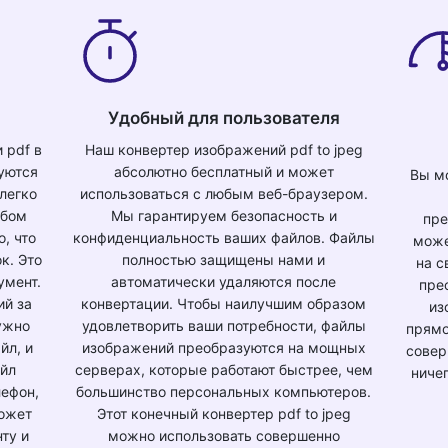
Удобный для пользователя
 pdf в
Наш конвертер изображений pdf to jpeg
буются
абсолютно бесплатный и может
Вы м
легко
использоваться с любым веб-браузером.
юбом
Мы гарантируем безопасность и
пре
, что
конфиденциальность ваших файлов. Файлы
може
к. Это
полностью защищены нами и
на с
умент.
автоматически удаляются после
пре
ий за
конвертации. Чтобы наилучшим образом
из
ужно
удовлетворить ваши потребности, файлы
прямо
йл, и
изображений преобразуются на мощных
совер
айл
серверах, которые работают быстрее, чем
ниче
лефон,
большинство персональных компьютеров.
может
Этот конечный конвертер pdf to jpeg
ту и
можно использовать совершенно