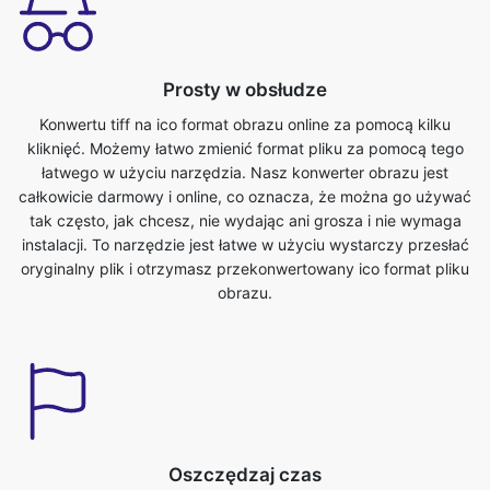
Konwertu tiff na ico format obrazu online za pomocą kilku
kliknięć. Możemy łatwo zmienić format pliku za pomocą tego
łatwego w użyciu narzędzia. Nasz konwerter obrazu jest
całkowicie darmowy i online, co oznacza, że można go używać
tak często, jak chcesz, nie wydając ani grosza i nie wymaga
instalacji. To narzędzie jest łatwe w użyciu wystarczy przesłać
oryginalny plik i otrzymasz przekonwertowany ico format pliku
obrazu.
Oszczędzaj czas
To narzędzie jest bardzo przydatne możemy zaoszczędzić
nasz cenny czas. Możemy łatwo konwertować z tiff do formatu
ico w krótkim czasie. Możemy konwertować pliki obrazów
bezpośrednio w przeglądarce. Jest szybki, bezpieczny i wolny.