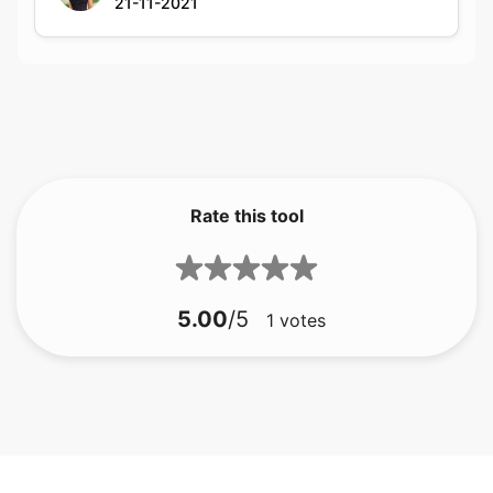
Rate this tool
5.00
/5
1
votes
bmp do gif
bmp do jfif