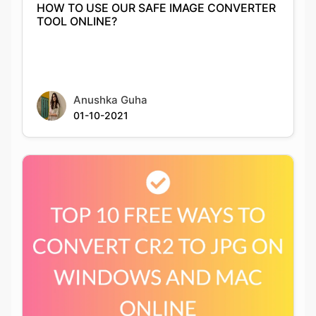
Anushka Guha
01-10-2021
Top 10 Free Ways To Convert Cr2 To Jpg On
Windows And Mac Online