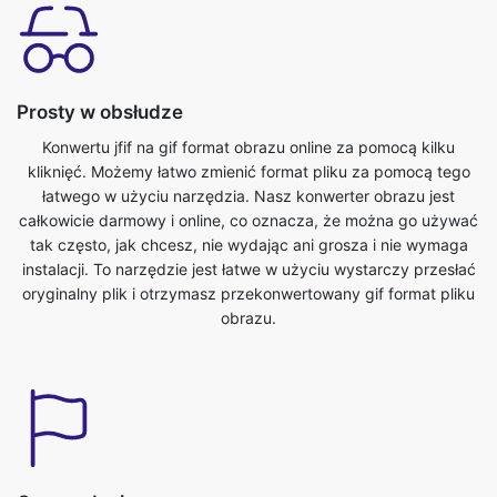
Prosty w obsłudze
Konwertu jfif na gif format obrazu online za pomocą kilku
kliknięć. Możemy łatwo zmienić format pliku za pomocą tego
łatwego w użyciu narzędzia. Nasz konwerter obrazu jest
całkowicie darmowy i online, co oznacza, że można go używać
tak często, jak chcesz, nie wydając ani grosza i nie wymaga
instalacji. To narzędzie jest łatwe w użyciu wystarczy przesłać
oryginalny plik i otrzymasz przekonwertowany gif format pliku
obrazu.
Oszczędzaj czas
To narzędzie jest bardzo przydatne możemy zaoszczędzić
nasz cenny czas. Możemy łatwo konwertować z jfif do formatu
gif w krótkim czasie. Możemy konwertować pliki obrazów