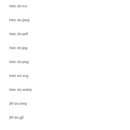
heic do pdf
heic do jpg
heic do png
heic do svg
heic do webp
jfif do bmp
jfif do gif
jfif do ico
jfif do jpeg