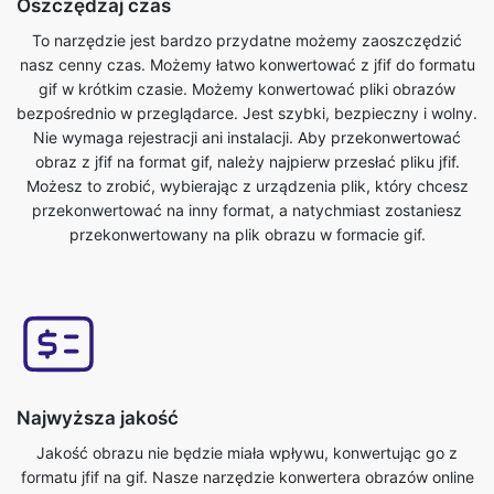
bezpośrednio w przeglądarce. Jest szybki, bezpieczny i wolny.
Nie wymaga rejestracji ani instalacji. Aby przekonwertować
obraz z jfif na format gif, należy najpierw przesłać pliku jfif.
Możesz to zrobić, wybierając z urządzenia plik, który chcesz
przekonwertować na inny format, a natychmiast zostaniesz
przekonwertowany na plik obrazu w formacie gif.
Najwyższa jakość
Jakość obrazu nie będzie miała wpływu, konwertując go z
formatu jfif na gif. Nasze narzędzie konwertera obrazów online
ma to jedną z kluczowych cech. Dbamy o to, by nasze
konwertowane pliki były najwyższej jakości. W trybie online
darmo jfif na gif konwertuj pliki obrazów w ciągu kilku sekund.
Korzystanie z darmowej jfif do gif funkcji konwertera obrazów