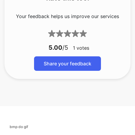
5.00
/5
1
votes
Share your feedback
bmp do gif
bmp do jfif
bmp do ico