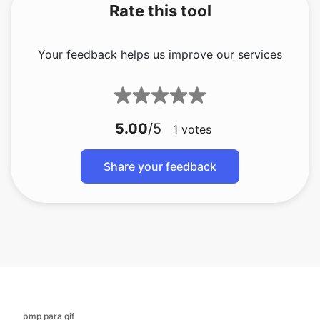
5.00
/5
1
votes
Share your feedback
bmp para gif
bmp para jfif