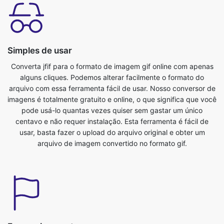
Simples de usar
Converta jfif para o formato de imagem gif online com apenas
alguns cliques. Podemos alterar facilmente o formato do
arquivo com essa ferramenta fácil de usar. Nosso conversor de
imagens é totalmente gratuito e online, o que significa que você
pode usá-lo quantas vezes quiser sem gastar um único
centavo e não requer instalação. Esta ferramenta é fácil de
usar, basta fazer o upload do arquivo original e obter um
arquivo de imagem convertido no formato gif.
Economize seu tempo
Essa ferramenta é muito útil, podemos economizar nosso
precioso tempo. Podemos converter do formato jfif para gif
facilmente em nenhum momento. Podemos converter arquivos