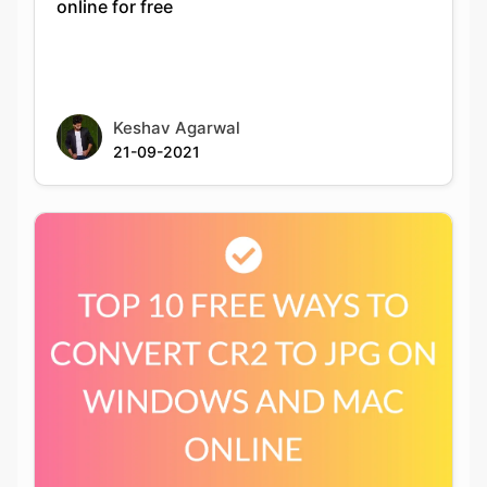
Keshav Agarwal
21-09-2021
Top 10 Free Ways To Convert Cr2 To Jpg On
Windows And Mac Online