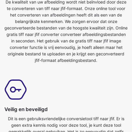
geconverteerde bestanden van de hoogste kwaliteit zijn. Online
gratis tiff naar jfif converter converteer afbeeldingsbestanden
in seconden. Het gebruik van de gratis tiff naar jfif image
converter functie is vrij eenvoudig, je hoeft alleen maar het
originele bestand te uploaden en je krijgt een geconverteerd
jfif-formaat afbeeldingsbestand.
Veilig en beveiligd
Dit is een gebruiksvriendelijke conversietool tiff naar jfif. Er is
geen extra kennis nodig voor deze tool, je kunt deze tool
gemakkelijk overal gebruiken. Het is zo eenvoudig dat zelfs
een kind het kan gebruiken. Het is absoluut gratis online tool.
Het converteert afbeeldingsbestanden in enkele seconden. Het
enige wat u hoeft te doen is het originele bestand verzenden en
u krijgt een getransformeerd jfif-formaat bestand. Iedereen met