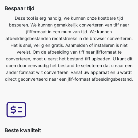
jfifformaat in een mum van tijd. We kunnen
afbeeldingsbestanden rechtstreeks in de browser converteren.
Het is snel, veilig en gratis. Aanmelden of installeren is niet
vereist. Om de afbeelding van tiff naar jfifformaat te
converteren, moet u eerst het bestand tiff uploaden. U kunt dit
doen door eenvoudig het bestand te selecteren dat u naar een
ander formaat wilt converteren, vanaf uw apparaat en u wordt
direct geconverteerd naar een jfif-formaat afbeeldingsbestand.
Beste kwaliteit
De kwaliteit van uw afbeelding wordt niet beïnvloed door deze
te converteren van tiff naar jfif-formaat. Onze online tool voor
het converteren van afbeeldingen heeft dit als een van de
belangrijkste kenmerken. We zorgen ervoor dat onze