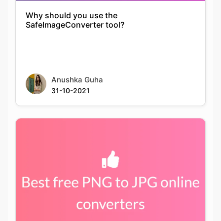
Anushka Guha
31-10-2021
Best PNG to JPG conversion tools available