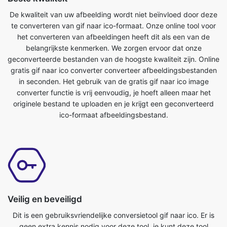
belangrijkste kenmerken. We zorgen ervoor dat onze
geconverteerde bestanden van de hoogste kwaliteit zijn. Online
gratis gif naar ico converter converteer afbeeldingsbestanden
in seconden. Het gebruik van de gratis gif naar ico image
converter functie is vrij eenvoudig, je hoeft alleen maar het
originele bestand te uploaden en je krijgt een geconverteerd
ico-formaat afbeeldingsbestand.
Veilig en beveiligd
Dit is een gebruiksvriendelijke conversietool gif naar ico. Er is
geen extra kennis nodig voor deze tool, je kunt deze tool
gemakkelijk overal gebruiken. Het is zo eenvoudig dat zelfs
een kind het kan gebruiken. Het is absoluut gratis online tool.
Het converteert afbeeldingsbestanden in enkele seconden. Het
enige wat u hoeft te doen is het originele bestand verzenden en