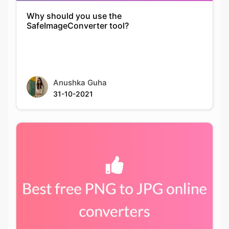
Anushka Guha
31-10-2021
Best PNG to JPG conversion tools available