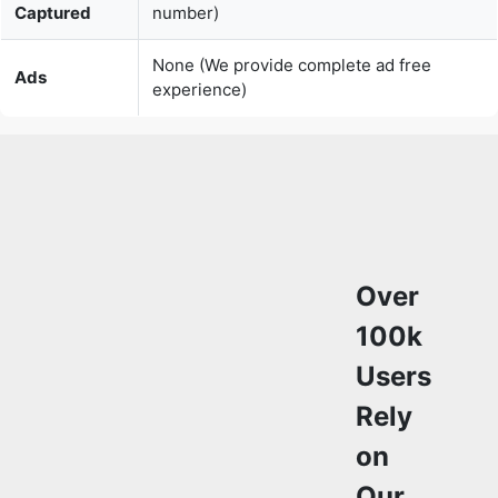
Over
100k
Users
Rely
on
Our
Imageconv
Converter