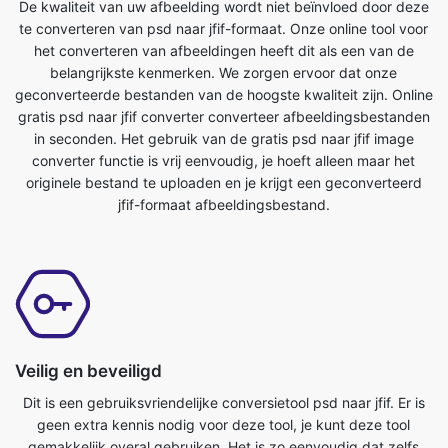
geconverteerde bestanden van de hoogste kwaliteit zijn. Online
gratis psd naar jfif converter converteer afbeeldingsbestanden
in seconden. Het gebruik van de gratis psd naar jfif image
converter functie is vrij eenvoudig, je hoeft alleen maar het
originele bestand te uploaden en je krijgt een geconverteerd
jfif-formaat afbeeldingsbestand.
Veilig en beveiligd
Dit is een gebruiksvriendelijke conversietool psd naar jfif. Er is
geen extra kennis nodig voor deze tool, je kunt deze tool
gemakkelijk overal gebruiken. Het is zo eenvoudig dat zelfs
een kind het kan gebruiken. Het is absoluut gratis online tool.
Het converteert afbeeldingsbestanden in enkele seconden. Het
enige wat u hoeft te doen is het originele bestand verzenden en
u krijgt een getransformeerd jfif-formaat bestand. Iedereen met