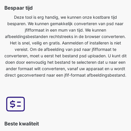
jfifformaat in een mum van tijd. We kunnen
afbeeldingsbestanden rechtstreeks in de browser converteren.
Het is snel, veilig en gratis. Aanmelden of installeren is niet
vereist. Om de afbeelding van psd naar jfifformaat te
converteren, moet u eerst het bestand psd uploaden. U kunt dit
doen door eenvoudig het bestand te selecteren dat u naar een
ander formaat wilt converteren, vanaf uw apparaat en u wordt
direct geconverteerd naar een jfif-formaat afbeeldingsbestand.
Beste kwaliteit
De kwaliteit van uw afbeelding wordt niet beïnvloed door deze
te converteren van psd naar jfif-formaat. Onze online tool voor
het converteren van afbeeldingen heeft dit als een van de
belangrijkste kenmerken. We zorgen ervoor dat onze